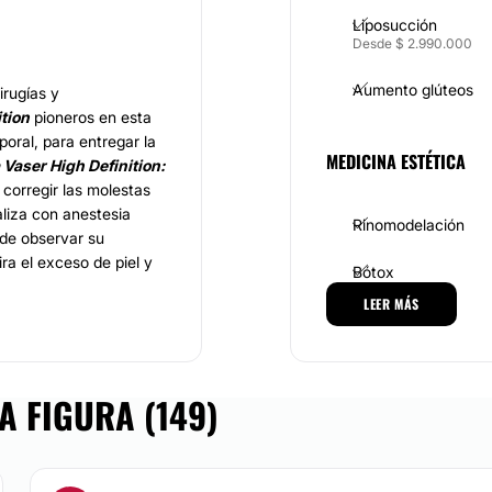
Liposucción
Desde $ 2.990.000
Aumento glúteos
irugías y
tion
pioneros en esta
oral, para entregar la
MEDICINA ESTÉTICA
Vaser High Definition:
 corregir las molestas
aliza con anestesia
Rinomodelación
ede observar su
ra el exceso de piel y
Bótox
LEER MÁS
Plasma rico en pla
Aumento de labios
contamos los
mario, otoplastía,
A FIGURA (149)
Tratamiento de oje
, liposucción,
ria, cirugía de labios,
Aumento de pómul
o, aumento de labios,
enecimiento facial,