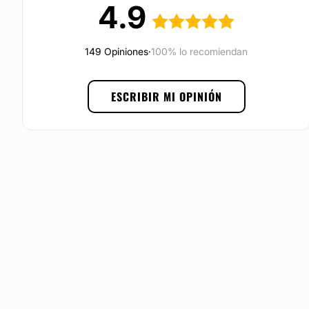
4.9
Emsculpt; entre otros.
Localización
149 Opiniones
·
100% lo recomiendan
La
Clínica de la Figura
está ubicada en
Las Condes,
Santi
para que puedas disfrutar de una atención de calidad y de
ESCRIBIR MI OPINIÓN
servicios.
Posibilidad de videoconsulta:
Sí
Asociaciones y distinciones:
Sociedad Chilena de Medicina Estética
Financiación o facilidades de pago:
Sí
Métodos de pago aceptados:
Tarjeta de Crédito/Débito