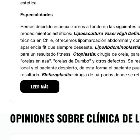
estética.
Especialidades
Hemos decidido especializarnos a fondo en las siguientes c
procedimientos estéticos:
Lipoescultura Vaser High Defini
técnica en Chile, ofrecemos lipomarcación abdominal y corp
apariencia fit que siempre deseaste.
LipoAbdominoplastía 
para un resultado fitness.
Otoplastía:
cirugía de oreja, para
"orejas en asa", "orejas de Dumbo" y otros defectos. Se re
local y el paciente despierto, de esta forma el paciente pu
resultado.
Blefaroplastía:
cirugía de párpados donde se reti
las bolsitas de grasa refrescando la mirada.
LEER MÁS
Cirugías y Procedimientos
Dentro de los servicios que ofrece Clínica de la Figura, 
siguientes:
abdominoplastia, aumento glúteos, aumento ma
OPINIONES SOBRE CLÍNICA DE L
blefaroplastia, borrar cicatrices, ginecomastia, lipoescultura
reducción mamaria, asimetría mamaria, reconstrucción mama
mastopexia, rejuvenecimiento facial láser, ácido hialurónic
aumento de pómulo, bótox, plasma rico en plaquetas, rejuv