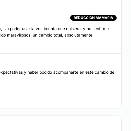
EZA
REDUCCIÓN MAMARIA
lizada
Drenaje linfático
 sin poder usar la vestimenta que quisiera, y no sentirme
Desde $ 30.000
ido maravillosos, un cambio total, absolutamente
Tratamiento celulitis
Cavitación
 expectativas y haber podido acompañarte en este cambio de