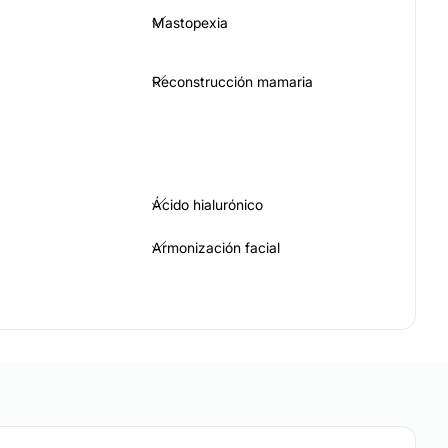
Mastopexia
Reconstrucción mamaria
Ácido hialurónico
Armonización facial
quetas
Rejuvenecimiento facial
Tratamiento de bolsas en los ojos
ras
Lipólisis
o
Hialuronidasa