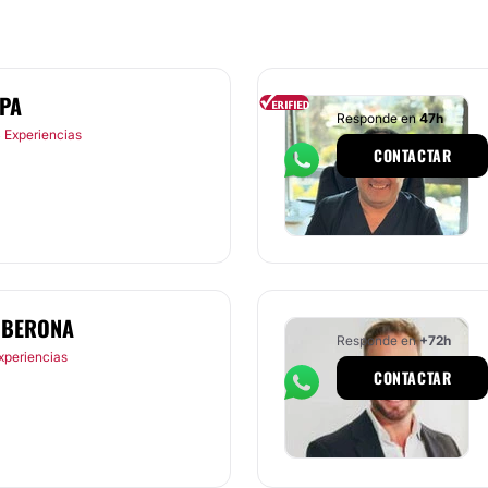
PPA
Responde en
47h
 Experiencias
CONTACTAR
LIBERONA
Responde en
+72h
xperiencias
CONTACTAR