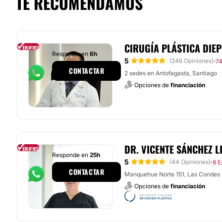
TE RECOMENDAMOS
CIRUGÍA PLÁSTICA DIE
Responde en
6h
5
·
(246 Opiniones)
74
CONTACTAR
2 sedes en Antofagasta, Santiago
Opciones de
financiación
DR. VICENTE SÁNCHEZ 
Responde en
25h
5
·
(44 Opiniones)
8 E
CONTACTAR
Manquehue Norte 151, Las Condes
Opciones de
financiación