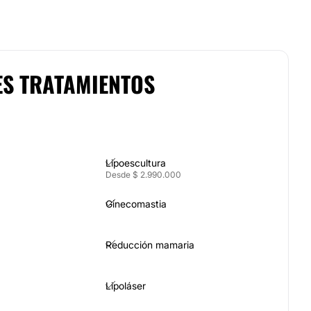
ES TRATAMIENTOS
Lipoescultura
Desde $ 2.990.000
Ginecomastia
Reducción mamaria
Lipoláser