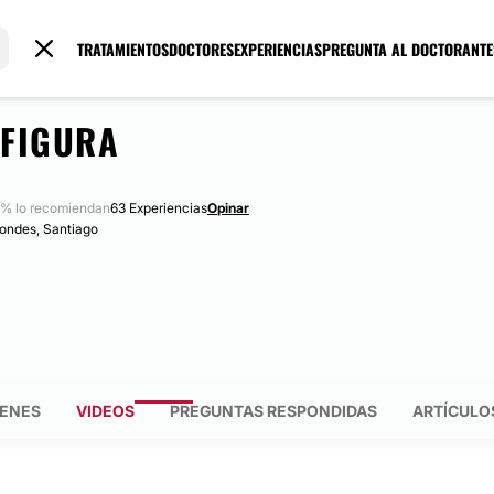
TRATAMIENTOS
DOCTORES
EXPERIENCIAS
PREGUNTA AL DOCTOR
ANTE
 FIGURA
% lo recomiendan
63 Experiencias
Opinar
Condes, Santiago
ENES
VIDEOS
PREGUNTAS RESPONDIDAS
ARTÍCULO