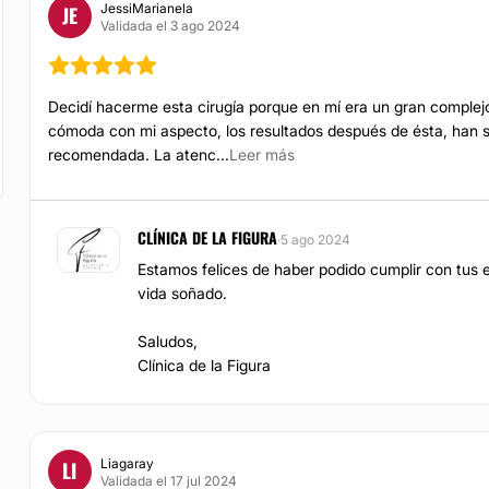
JessiMarianela
JE
Validada el 3 ago 2024
TRATAMIENTOS DE BELL
Eliminar grasa loca
ago.
Coordina tu hora
Decidí hacerme esta cirugía porque en mí era un gran complejo,
 todos nuestros
cómoda con mi aspecto, los resultados después de ésta, han s
recomendada. La atenc...
Leer más
Carboxiterapia
Mesoterapia
CLÍNICA DE LA FIGURA
·
5 ago 2024
Estamos felices de haber podido cumplir con tus
vida soñado.
Saludos,
Clínica de la Figura
Liagaray
LI
Validada el 17 jul 2024