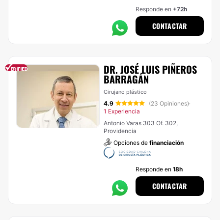
Responde en
+72h
CONTACTAR
DR. JOSÉ LUIS PIÑEROS
BARRAGÁN
Cirujano plástico
4.9
(23 Opiniones)
·
1 Experiencia
Antonio Varas 303 Of. 302,
Providencia
Opciones de
financiación
Responde en
18h
CONTACTAR