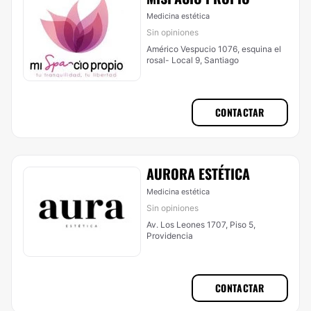
Medicina estética
Sin opiniones
Américo Vespucio 1076, esquina el
rosal- Local 9, Santiago
CONTACTAR
AURORA ESTÉTICA
Medicina estética
Sin opiniones
Av. Los Leones 1707, Piso 5,
Providencia
CONTACTAR