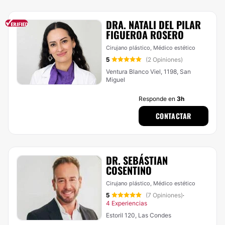
DRA. NATALI DEL PILAR
FIGUEROA ROSERO
Cirujano plástico, Médico estético
5
(2 Opiniones)
Ventura Blanco Viel, 1198, San
Miguel
Responde en
3h
CONTACTAR
DR. SEBÁSTIAN
COSENTINO
Cirujano plástico, Médico estético
5
(7 Opiniones)
·
4 Experiencias
Estoril 120, Las Condes