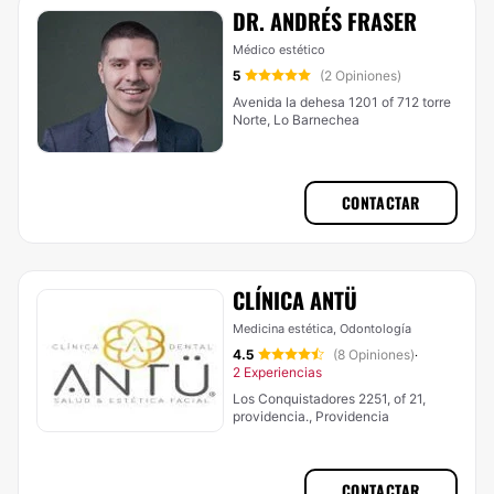
DR. ANDRÉS FRASER
Médico estético
5
(2 Opiniones)
Avenida la dehesa 1201 of 712 torre
Norte, Lo Barnechea
CONTACTAR
CLÍNICA ANTÜ
Medicina estética, Odontología
4.5
(8 Opiniones)
·
2 Experiencias
Los Conquistadores 2251, of 21,
providencia., Providencia
CONTACTAR