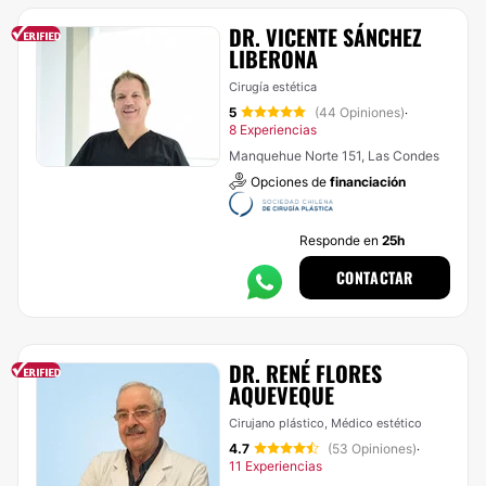
DR. VICENTE SÁNCHEZ
LIBERONA
Cirugía estética
5
(44 Opiniones)
·
8 Experiencias
Manquehue Norte 151, Las Condes
Opciones de
financiación
Responde en
25h
CONTACTAR
DR. RENÉ FLORES
AQUEVEQUE
Cirujano plástico, Médico estético
4.7
(53 Opiniones)
·
11 Experiencias