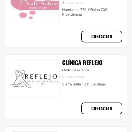
Sin opiniones
Huérfanos 779, Oficina 706,
Providencia
CONTACTAR
CLÍNICA REFLEJO
Medicina estética
Sin opiniones
Sierra Bella 1231, Santiago
CONTACTAR