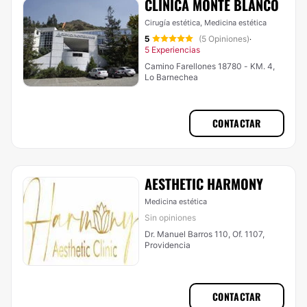
CLÍNICA MONTE BLANCO
Cirugía estética, Medicina estética
5
(5 Opiniones)
·
5 Experiencias
Camino Farellones 18780 - KM. 4,
Lo Barnechea
CONTACTAR
AESTHETIC HARMONY
Medicina estética
Sin opiniones
Dr. Manuel Barros 110, Of. 1107,
Providencia
CONTACTAR