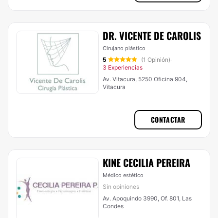
DR. VICENTE DE CAROLIS
Cirujano plástico
5
(1 Opinión)
·
3 Experiencias
Av. Vitacura, 5250 Oficina 904,
Vitacura
CONTACTAR
KINE CECILIA PEREIRA
Médico estético
Sin opiniones
Av. Apoquindo 3990, Of. 801, Las
Condes