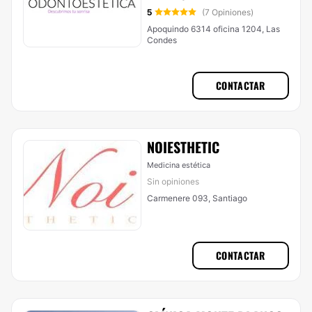
5
(7 Opiniones)
Apoquindo 6314 oficina 1204, Las
Condes
CONTACTAR
NOIESTHETIC
Medicina estética
Sin opiniones
Carmenere 093, Santiago
CONTACTAR