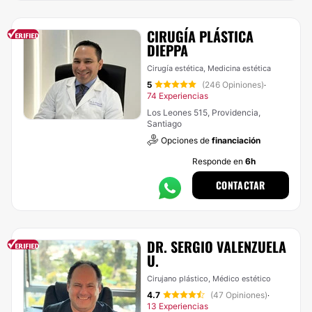
CIRUGÍA PLÁSTICA
DIEPPA
Cirugía estética, Medicina estética
5
(246 Opiniones)
·
74 Experiencias
Los Leones 515, Providencia,
Santiago
Opciones de
financiación
Responde en
6h
CONTACTAR
DR. SERGIO VALENZUELA
U.
Cirujano plástico, Médico estético
4.7
(47 Opiniones)
·
13 Experiencias