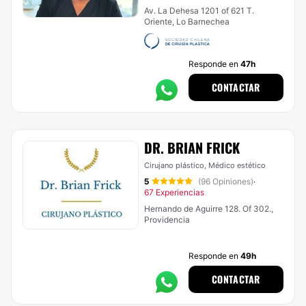
Av. La Dehesa 1201 of 621 T.
Oriente, Lo Barnechea
Responde en
47h
CONTACTAR
DR. BRIAN FRICK
Cirujano plástico, Médico estético
5
(96 Opiniones)
·
67 Experiencias
Hernando de Aguirre 128. Of 302.,
Providencia
Responde en
49h
CONTACTAR