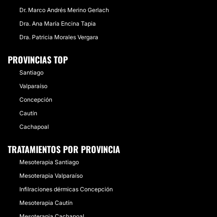
Linares
4 Doctores · 0 Centros
Dr. Marco Andrés Merino Gerlach
Chacabuco
0 Doctores · 4 Centros
Osorno
Dra. Ana María Encina Tapia
1 Doctores · 3 Centros
Limarí
1 Doctores · 3 Centros
Dra. Patricia Morales Vergara
PROVINCIAS TOP
Santiago
Valparaíso
Concepción
Cautín
Cachapoal
TRATAMIENTOS POR PROVINCIA
Mesoterapia Santiago
Mesoterapia Valparaíso
Infilraciones dérmicas Concepción
Mesoterapia Cautín
Mesoterapia Cachapoal