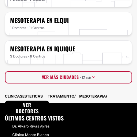
MESOTERAPIA
EN ELQUI
1 Doctores · 11 Centros
MESOTERAPIA
EN IQUIQUE
3 Doctores · 8 Centros
VER MÁS CIUDADES
· 12 más
Talca
3 Doctores · 5 Centros
CLINICASESTETICAS
TRATAMIENTO
MESOTERAPIA
Arica
2 Doctores · 5 Centros
Llanquihue
VER
2 Doctores · 5 Centros
Valdivia
DOCTORES
5 Doctores · 1 Centros
Maipo
2 Doctores · 4 Centros
ÚLTIMOS CENTROS VISTOS
Curicó
0 Doctores · 6 Centros
Dr. Álvaro Rivas Ayres
Cachapoal
2 Doctores · 4 Centros
Ñuble
3 Doctores · 2 Centros
Clínica Monte Blanco