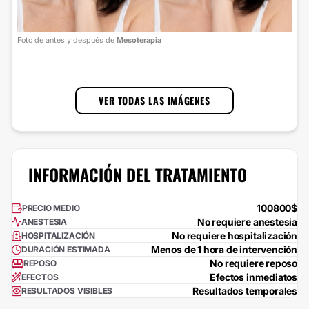
Foto
Foto de antes y después de
Mesoterapia
cort
1
/
3
VER TODAS LAS IMÁGENES
INFORMACIÓN DEL TRATAMIENTO
100800$
PRECIO MEDIO
No requiere anestesia
ANESTESIA
No requiere hospitalización
HOSPITALIZACIÓN
Menos de 1 hora de intervención
DURACIÓN ESTIMADA
No requiere reposo
REPOSO
Efectos inmediatos
EFECTOS
Resultados temporales
RESULTADOS VISIBLES