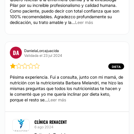
Pilar por su increíble profesionalismo y calidad humana.
Como paciente, puedo decir con total confianza que son
Lunares
100% recomendables. Agradezco profundamente su
Alopecia
dedicación, su trato amable y la...
Leer más
TRATAMIENTOS DE BELLEZA
DanielaLorcajuacida
DA
Validada el 23 jul 2024
Eliminar grasa localizada
Peeling
DIETA
Drenaje linfático
Pésima experiencia. Fui a consulta, junto con mi mamá, de
nutrición con la nutricionista Barbara Melandri, me hizo las
Masaje reductivo
mismas preguntas que todos los nutricionistas te hacen y
Carboxiterapia
le comenté que yo me quería inclinar por dieta keto,
Dieta
porque el resto se...
Leer más
Tratamiento celulitis
Mesoterapia
CLÍNICA RENACENT
Cavitación
6 ago 2024
Radiofrecuencia