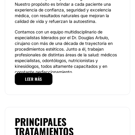
Nuestro propósito es brindar a cada paciente una
experiencia de confianza, seguridad y excelencia
médica, con resultados naturales que mejoran la
calidad de vida y refuerzan la autoestima.
Contamos con un equipo multidisciplinario de
especialistas liderados por el Dr. Douglas Arbulo,
cirujano con más de una década de trayectoria en
procedimientos estéticos. Junto a él, trabajan
profesionales de distintas áreas de la salud: médicos
especialistas, odontólogos, nutricionistas y
kinesiólogos, todos altamente capacitados y en
constante perfeccionamiento.
LEER MÁS
En
cirugía estética
ofrecemos procedimientos como
lipoescultura Vaser, aumento y levantamiento
mamario, blefaroplastia, ginecomastia,
abdominoplastia, entre otros. En el área de
medicina
estética
, disponemos de tratamientos no invasivos
como toxina botulínica, rellenos faciales,
bioestimuladores y láser dermatofuncional.
PRINCIPALES
TRATAMIENTOS
En
Renacent Hair
abordamos de manera integral la
caída capilar, con alternativas como el implante