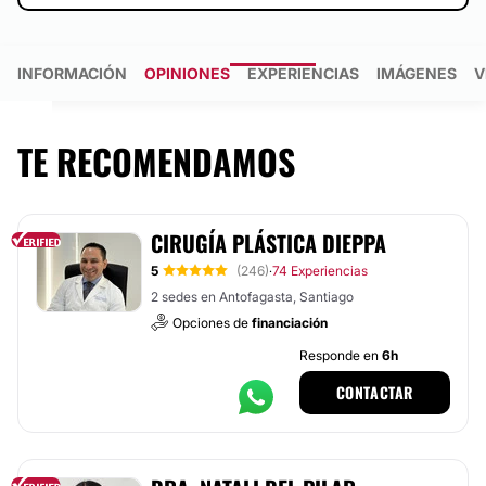
INFORMACIÓN
OPINIONES
EXPERIENCIAS
IMÁGENES
V
TE RECOMENDAMOS
CIRUGÍA PLÁSTICA DIEPPA
5
(246)
74 Experiencias
·
2 sedes en Antofagasta, Santiago
Opciones de
financiación
Responde en
6h
CONTACTAR