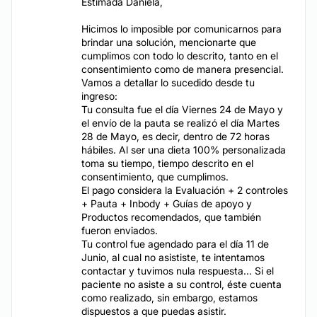
Estimada Daniela,
Hicimos lo imposible por comunicarnos para
ESTÉTICA DENTAL
brindar una solución, mencionarte que
cumplimos con todo lo descrito, tanto en el
consentimiento como de manera presencial.
Endodoncia
Vamos a detallar lo sucedido desde tu
ingreso:
Brackets
Tu consulta fue el día Viernes 24 de Mayo y
Diseño de Sonrisa
el envío de la pauta se realizó el día Martes
28 de Mayo, es decir, dentro de 72 horas
Blanquear dientes
hábiles. Al ser una dieta 100% personalizada
Bruxismo
toma su tiempo, tiempo descrito en el
consentimiento, que cumplimos.
AUMENTO MAMARIO
El pago considera la Evaluación + 2 controles
+ Pauta + Inbody + Guías de apoyo y
Productos recomendados, que también
El Aumento Mamario es una de las cirugías más
fueron enviados.
solicitadas en el área de la cirugía estética y Clínica
Tu control fue agendado para el día 11 de
Renacent es uno de los líderes en la materia. El
Junio, al cual no asististe, te intentamos
procedimiento consiste en colocar un implante o
contactar y tuvimos nula respuesta... Si el
prótesis de silicona detrás de la glándula mamaria o el
paciente no asiste a su control, éste cuenta
músculo pectoral, con el fin de aumentar el tamaño
como realizado, sin embargo, estamos
de las mamas. Se trata además de una intervención
dispuestos a que puedas asistir.
ambulatoria, sin necesidad de pasar la noche en la