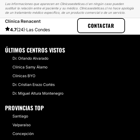
Las informaciones que aparecen en Clinicasesteticas.cl en ningún caso pueden
sustituir la relación entre el paciente y su médico. Clinicasesteticas.cl no hace apología
de un tratamiento médico específico, de un producto comercial o de un servicio.
Clínica Renacent
CLINICASESTETICAS
EXPERIENCIAS
CONTACTAR
EXPERIENCIAS SOBRE LIPOESCULTURA
NO ERA TAN MINI LIPO
4.7
(24)
·
Las Condes
ÚLTIMOS CENTROS VISTOS
Dr. Orlando Alvarado
Clínica Samy Álamo
Clínicas BYO
Dr. Cristian Erazo Cortés
Dr. Miguel Altura Montenegro
PROVINCIAS TOP
Santiago
Valparaíso
Concepción