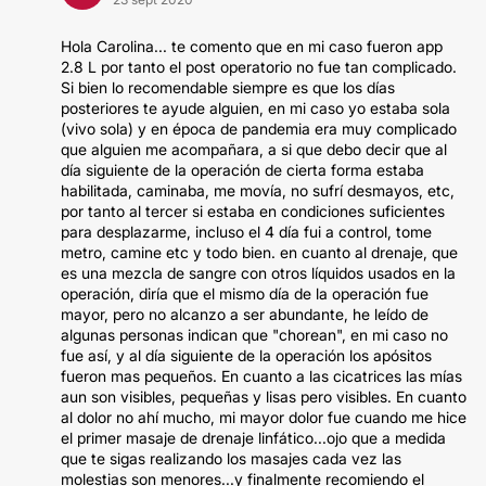
Hola Carolina... te comento que en mi caso fueron app
2.8 L por tanto el post operatorio no fue tan complicado.
Si bien lo recomendable siempre es que los días
posteriores te ayude alguien, en mi caso yo estaba sola
(vivo sola) y en época de pandemia era muy complicado
que alguien me acompañara, a si que debo decir que al
día siguiente de la operación de cierta forma estaba
habilitada, caminaba, me movía, no sufrí desmayos, etc,
por tanto al tercer si estaba en condiciones suficientes
para desplazarme, incluso el 4 día fui a control, tome
metro, camine etc y todo bien. en cuanto al drenaje, que
es una mezcla de sangre con otros líquidos usados en la
operación, diría que el mismo día de la operación fue
mayor, pero no alcanzo a ser abundante, he leído de
algunas personas indican que "chorean", en mi caso no
fue así, y al día siguiente de la operación los apósitos
fueron mas pequeños. En cuanto a las cicatrices las mías
aun son visibles, pequeñas y lisas pero visibles. En cuanto
al dolor no ahí mucho, mi mayor dolor fue cuando me hice
el primer masaje de drenaje linfático...ojo que a medida
que te sigas realizando los masajes cada vez las
molestias son menores...y finalmente recomiendo el