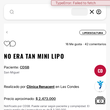
LIPOESCULTURA
16
Me gusta
42 comentarios
NO ERA TAN MINI LIPO
Paciente:
CDSB
CD
San Miguel
Realizado por
Clínica Renacent
en Las Condes
Precio aproximado:
$ 2.473.000
Notificado por CDSB. Puede variar según paciente y complejidad. El
precio medio de Lipoescultura es de $ 3.250.000.