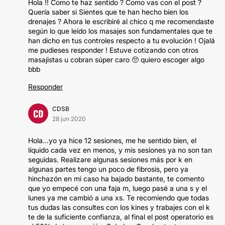
Hola !! Como te haz sentido ? Como vas con el post ?
Quería saber si Sientes que te han hecho bien los
drenajes ? Ahora le escribiré al chico q me recomendaste
según lo que leído los masajes son fundamentales que te
han dicho en tus controles respecto a tu evolución ! Ojalá
me pudieses responder ! Estuve cotizando con otros
masajistas u cobran súper caro 🥺 quiero escoger algo
bbb
Responder
CDSB
CD
28 jun 2020
Hola...yo ya hice 12 sesiones, me he sentido bien, el
líquido cada vez en menos, y mis sesiones ya no son tan
seguidas. Realizare algunas sesiones más por k en
algunas partes tengo un poco de fibrosis, pero ya
hinchazón en mi caso ha bajado bastante, te comento
que yo empecé con una faja m, luego pasé a una s y el
lunes ya me cambió a una xs. Te recomiendo que todas
tus dudas las consultes con los kines y trabajes con el k
te de la suficiente confianza, al final el post operatorio es