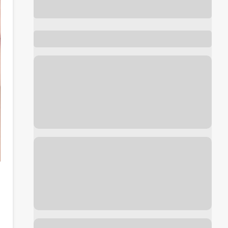
Foto de antes y después de
Bolas de Bichat
cortesía de
Dr. Sergio Valenzuela U.