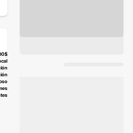
00$
ocal
ción
ción
poso
 mes
tes