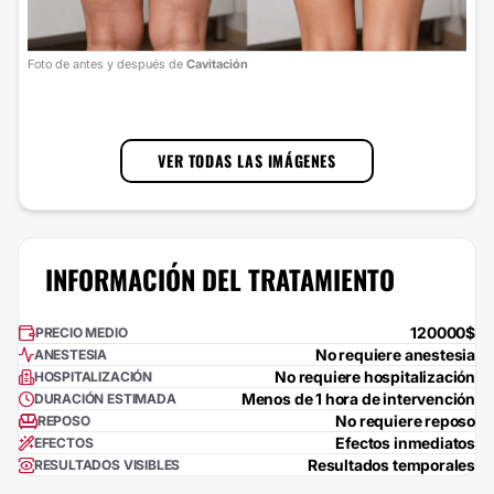
Foto
Foto de antes y después de
Cavitación
cort
1
/
3
VER TODAS LAS IMÁGENES
INFORMACIÓN DEL TRATAMIENTO
120000$
PRECIO MEDIO
No requiere anestesia
ANESTESIA
No requiere hospitalización
HOSPITALIZACIÓN
Menos de 1 hora de intervención
DURACIÓN ESTIMADA
No requiere reposo
REPOSO
Efectos inmediatos
EFECTOS
Resultados temporales
RESULTADOS VISIBLES