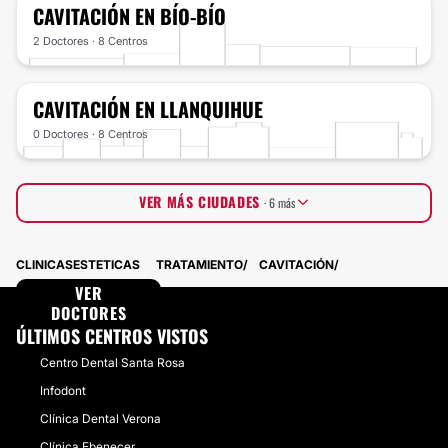
CAVITACIÓN
EN BÍO-BÍO
2 Doctores · 8 Centros
CAVITACIÓN
EN LLANQUIHUE
0 Doctores · 8 Centros
VER MÁS CIUDADES
· 6 más
Iquique
0 Doctores · 8 Centros
CLINICASESTETICAS
TRATAMIENTO
CAVITACIÓN
Cachapoal
1 Doctores · 4 Centros
Curicó
VER
0 Doctores · 5 Centros
Talca
DOCTORES
0 Doctores · 5 Centros
Copiapó
0 Doctores · 4 Centros
ÚLTIMOS CENTROS VISTOS
Maipo
0 Doctores · 4 Centros
Centro Dental Santa Rosa
Infodont
Clínica Dental Verona
Clínica Ebenecer