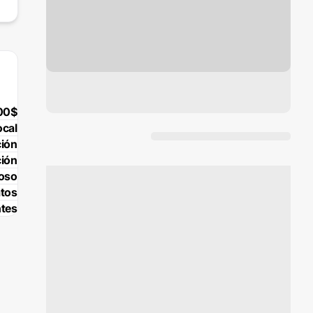
00$
ocal
ción
ción
poso
atos
tes