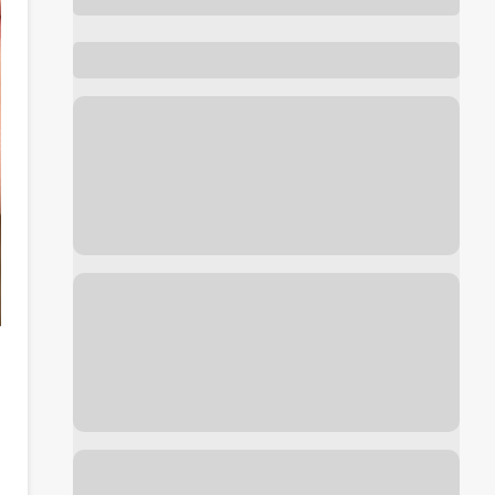
Foto de antes y después de
Lunares
cortesía de
Clínica Oviedo