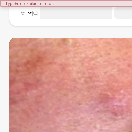
TypeError: Failed to fetch
|