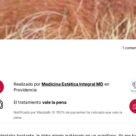
1 comen
LUNARE
Realizado por
Medicina Estética Integral MD
en
A
Providencia
El tratamiento
vale la pena
Notificado por WandaBr. El 100% de pacientes ha indicado que vale la
pena.
lestaba bastante, le daba miedo quitárselo en un quirófano. Yo me tr