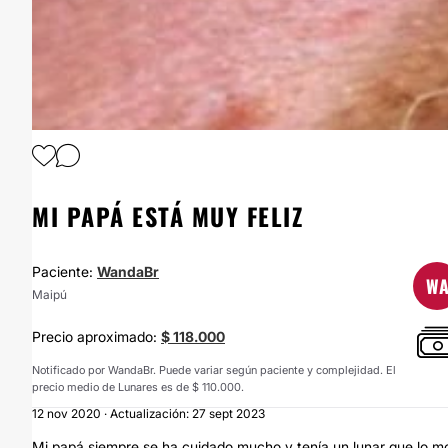
1
/
2
MI PAPÁ ESTÁ MUY FELIZ
Paciente:
WandaBr
W
Maipú
Precio aproximado:
$ 118.000
Notificado por WandaBr. Puede variar según paciente y complejidad. El
precio medio de Lunares es de $ 110.000.
12 nov 2020 · Actualización: 27 sept 2023
Mi papá siempre se ha cuidado mucho y tenía un lunar que lo mo