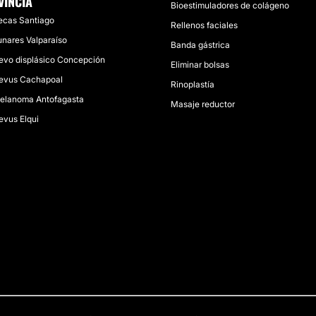
VINCIA
Bioestimuladores de colágeno
ecas Santiago
Rellenos faciales
unares Valparaíso
Banda gástrica
evo displásico Concepción
Eliminar bolsas
evus Cachapoal
Rinoplastía
elanoma Antofagasta
Masaje reductor
evus Elqui