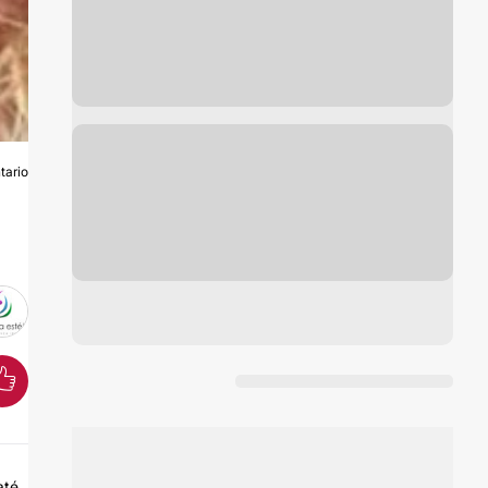
tario
S
até