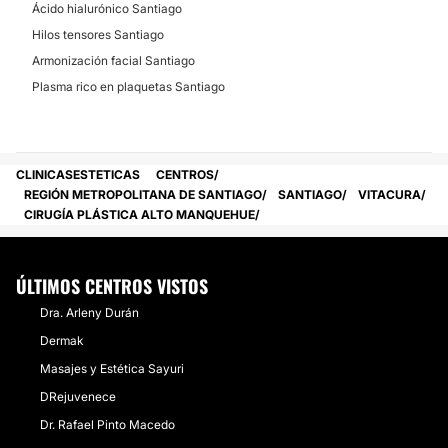
Vaginoplastia
Ácido hialurónico Santiago
Hilos tensores Santiago
Armonización facial Santiago
TRATAMIENTOS DE BELLEZA
Plasma rico en plaquetas Santiago
Eliminar grasa localizada
Drenaje linfático
CLINICASESTETICAS
CENTROS
Masaje reductivo
REGIÓN METROPOLITANA DE SANTIAGO
SANTIAGO
VITACURA
Dieta
CIRUGÍA PLÁSTICA ALTO MANQUEHUE
Depilación Láser
Tratamiento celulitis
ÚLTIMOS CENTROS VISTOS
Mesoterapia
Dra. Arleny Durán
Luz pulsada
Dermak
Radiofrecuencia
Masajes y Estética Sayuri
Cavitación
DRejuvenece
Dr. Rafael Pinto Macedo