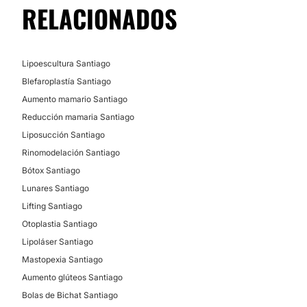
RELACIONADOS
Sudor excesivo
Lipólisis
Aumento de pómulo
Lipoescultura Santiago
Blefaroplastía Santiago
DERMATOLOGÍA ESTÉTICA
Aumento mamario Santiago
Reducción mamaria Santiago
Lunares
Liposucción Santiago
Verrugas
Rinomodelación Santiago
Manchas de la piel
Bótox Santiago
Rosácea
Lunares Santiago
Lifting Santiago
Condilomas
Otoplastia Santiago
Lipoláser Santiago
CIRUGÍA ÍNTIMA
Mastopexia Santiago
Aumento glúteos Santiago
Labioplastia
Bolas de Bichat Santiago