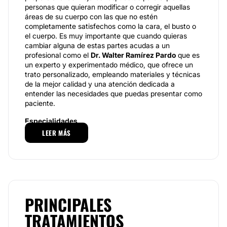
personas que quieran modificar o corregir aquellas
áreas de su cuerpo con las que no estén
completamente satisfechos como la cara, el busto o
el cuerpo. Es muy importante que cuando quieras
cambiar alguna de estas partes acudas a un
profesional como el
Dr. Walter Ramírez Pardo
que es
un experto y experimentado médico, que ofrece un
trato personalizado, empleando materiales y técnicas
de la mejor calidad y una atención dedicada a
entender las necesidades que puedas presentar como
paciente.
Especialidades
LEER MÁS
Realizando un completo diagnóstico previo de tu
situación, el
Dr. Walter Ramirez Pardo
te propondrá
las mejores soluciones para tus padecimientos, ya
sea mediante procedimientos de cirugía o de
medicina estética. Ejemplo de los primeros pueden ser
el Aumento mamario, Lipoescultura, Abdominoplastia,
Blefaroplastia, Lifting facial, Otoplastia, Rinoplastia o
PRINCIPALES
Bichectomia. Por otro lado, como ejemplo de
TRATAMIENTOS
procedimientos de medicina estética podemos
destacar el ácido hialurónico, el aumento de labios,