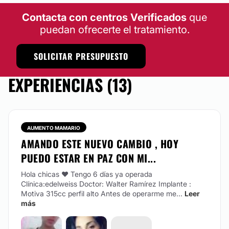
Contacta con centros Verificados
que
puedan ofrecerte el tratamiento.
SOLICITAR PRESUPUESTO
EXPERIENCIAS (13)
AUMENTO MAMARIO
AMANDO ESTE NUEVO CAMBIO , HOY
PUEDO ESTAR EN PAZ CON MI...
Hola chicas ❤️
Tengo 6 días ya operada
Clínica:edelweiss Doctor: Walter Ramírez Implante :
Motiva 315cc perfil alto
Antes de operarme me...
Leer
más