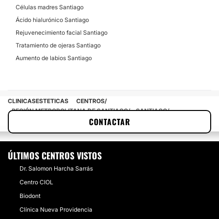
Células madres Santiago
Ácido hialurónico Santiago
Rejuvenecimiento facial Santiago
Tratamiento de ojeras Santiago
Aumento de labios Santiago
CLINICASESTETICAS
CENTROS
REGIÓN METROPOLITANA DE SANTIAGO
SANTIAGO
CONTACTAR
PROVIDENCIA
DR. WALTER RAMÍREZ PARDO
ÚLTIMOS CENTROS VISTOS
Dr. Salomon Harcha Sarrás
Centro CIOL
Biodont
Clínica Nueva Providencia