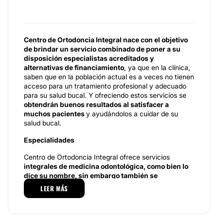
Centro de Ortodoncia Integral nace con el objetivo
de brindar un servicio combinado de poner a su
disposición especialistas acreditados y
alternativas de financiamiento
, ya que en la clínica,
saben que en la población actual es a veces no tienen
acceso para un tratamiento profesional y adecuado
para su salud bucal. Y ofreciendo estos servicios se
obtendrán buenos resultados al satisfacer a
muchos pacientes
y ayudándolos a cuidar de su
salud bucal.
Especialidades
Centro de Ortodoncia Integral ofrece servicios
integrales de medicina odontológica, como bien lo
dice su nombre, sin embargo también se
especializa en brindar algunos tratamientos
LEER MÁS
estéticos para el rejuvenecimiento facial como lo es
la aplicación del bótox
. Esta sustancia
se hace en
los laboratorios con una neurotoxina que es