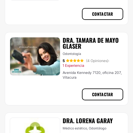
CONTACTAR
DRA. TAMARA DE MAYO
GLASER
Odontología
5
(4 Opiniones)
·
1 Experiencia
Avenida Kennedy 7120, oficina 207,
Vitacura
CONTACTAR
DRA. LORENA GARAY
Médico estético, Odontólogo