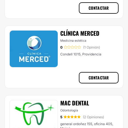
CONTACTAR
CLÍNICA MERCED
Medicina estética
0
(1 Opinión)
Condell 1015, Providencia
CONTACTAR
MAC DENTAL
Odontología
5
(2 Opiniones)
general ordoñez 155, oficina 405,