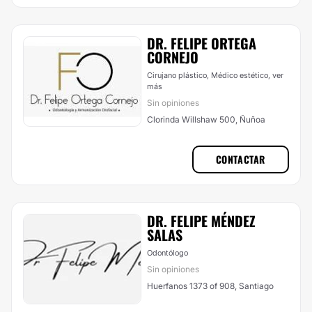
DR. FELIPE ORTEGA
CORNEJO
Cirujano plástico, Médico estético,
ver
más
Sin opiniones
Clorinda Willshaw 500, Ñuñoa
CONTACTAR
DR. FELIPE MÉNDEZ
SALAS
Odontólogo
Sin opiniones
Huerfanos 1373 of 908, Santiago