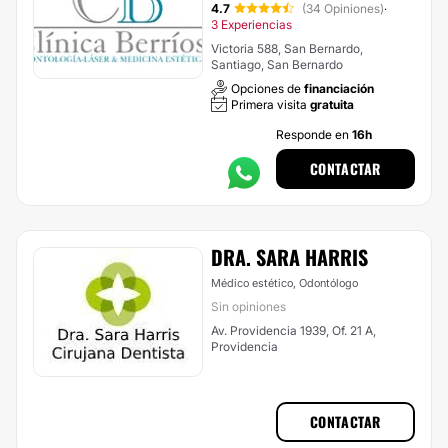
4.7
(34 Opiniones)
·
3 Experiencias
Victoria 588, San Bernardo,
Santiago, San Bernardo
Opciones de
financiación
Primera visita
gratuita
Responde en
16h
CONTACTAR
DRA. SARA HARRIS
Médico estético, Odontólogo
Sin opiniones
Av. Providencia 1939, Of. 21 A,
Providencia
CONTACTAR