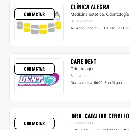
CLÍNICA ALEGRA
CONTACTAR
Medicina estética, Odontología
Sin opiniones
Av. Apoquindo 7935, Of. 717, Las Co
​CARE DENT
CONTACTAR
Odontología
Sin opiniones
Gran avenida, 5940, San Miguel
DRA. CATALINA CEBALLO
CONTACTAR
Sin opiniones