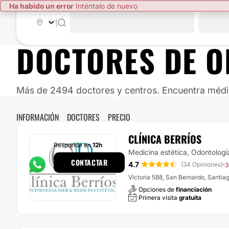
Ha habido un error
Inténtalo de nuevo
|
DOCTORES DE
O
Más de 2494 doctores y centros. Encuentra médico
INFORMACIÓN
DOCTORES
PRECIO
CLÍNICA BERRÍOS
Responde en
12h
Medicina estética, Odontologí
CONTACTAR
4.7
·
(34 Opiniones)
3
Victoria 588, San Bernardo, Santia
Opciones de
financiación
Primera visita
gratuita