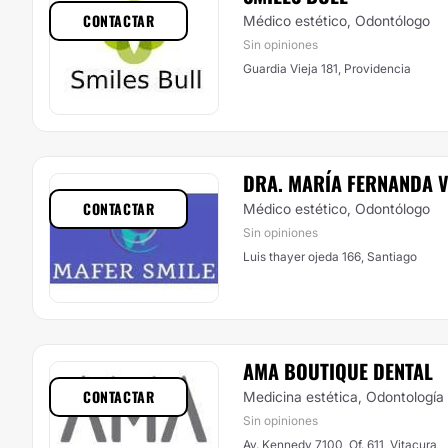
CONTACTAR
Médico estético, Odontólogo
Sin opiniones
Guardia Vieja 181, Providencia
DRA. MARÍA FERNANDA 
CONTACTAR
Médico estético, Odontólogo
Sin opiniones
Luis thayer ojeda 166, Santiago
AMA BOUTIQUE DENTAL
CONTACTAR
Medicina estética, Odontología
Sin opiniones
Av. Kennedy 7100, Of. 611, Vitacura