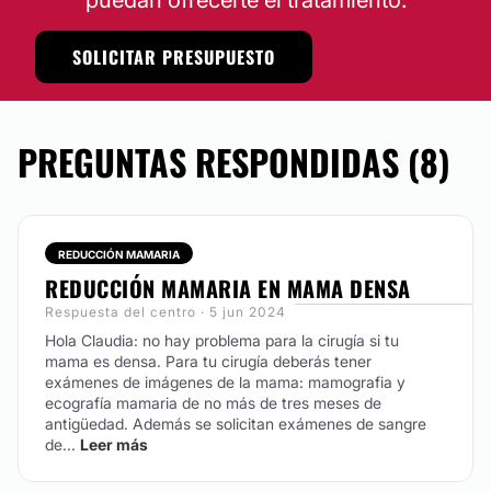
puedan ofrecerte el tratamiento.
No
Verrugas
Financiación o facilidades de pago:
SOLICITAR PRESUPUESTO
MEDICINA ESTÉTICA
No
Rinomodelación
PREGUNTAS RESPONDIDAS (8)
Ácido hialurónico
Bótox
Sudor excesivo
REDUCCIÓN MAMARIA
Lipólisis
REDUCCIÓN MAMARIA EN MAMA DENSA
Hialuronidasa
Respuesta del centro · 5 jun 2024
Hola Claudia: no hay problema para la cirugía si tu
TRATAMIENTOS DE BELLEZA
mama es densa. Para tu cirugía deberás tener
exámenes de imágenes de la mama: mamografia y
ecografía mamaria de no más de tres meses de
Eliminar grasa localizada
antigüedad. Además se solicitan exámenes de sangre
de...
Leer más