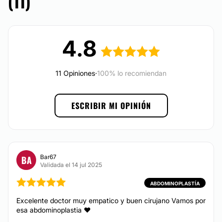
(11)
MEDICINA ESTÉTICA
Osorno: Red Salud
Puerto Montt: Clínica Chronos - Cirugía Plástica
4.8
Lipopapada
Posibilidad de videoconsulta:
Rinomodelación
Ácido hialurónico
No
11 Opiniones
·
100% lo recomiendan
Bótox
Financiación o facilidades de pago:
Armonización facial
No
ESCRIBIR MI OPINIÓN
Rejuvenecimiento facial
Aumento de labios
Sudor excesivo
Hialuronidasa
Bar67
BA
Validada el 14 jul 2025
TRATAMIENTOS DE BELLEZA
ABDOMINOPLASTÍA
Excelente doctor muy empatico y buen cirujano Vamos por
Eliminar grasa localizada
esa abdominoplastia ♥️