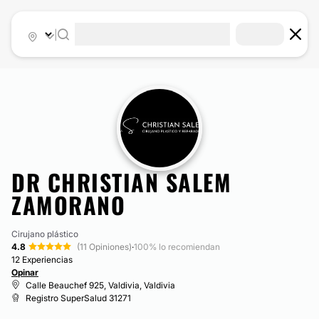
|
DR CHRISTIAN SALEM
ZAMORANO
Cirujano plástico
4.8
(11 Opiniones)
·
100% lo recomiendan
12 Experiencias
Opinar
Calle Beauchef 925, Valdivia, Valdivia
Registro SuperSalud 31271