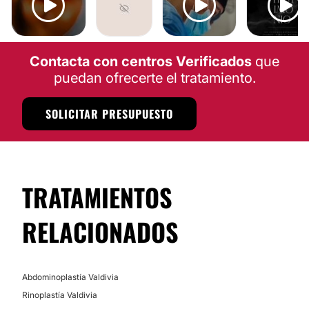
RINOPLASTÍA
AUMENTO MAMARIO
MASTOPEXIA
AUMENTO GLÚ
Contacta con centros Verificados
que
puedan ofrecerte el tratamiento.
SOLICITAR PRESUPUESTO
TRATAMIENTOS
RELACIONADOS
Abdominoplastía Valdivia
Rinoplastía Valdivia