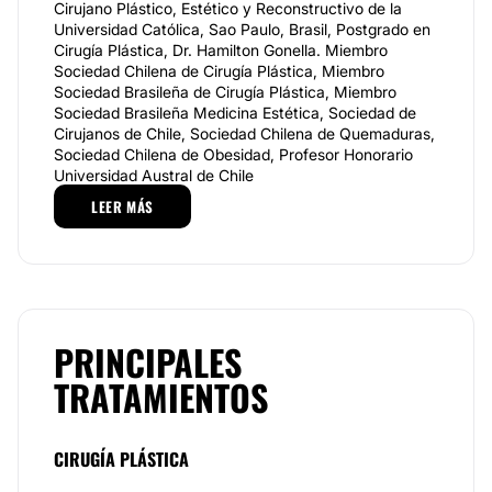
Cirujano Plástico, Estético y Reconstructivo de la
Universidad Católica, Sao Paulo, Brasil, Postgrado en
Cirugía Plástica, Dr. Hamilton Gonella. Miembro
Sociedad Chilena de Cirugía Plástica, Miembro
Sociedad Brasileña de Cirugía Plástica, Miembro
Sociedad Brasileña Medicina Estética, Sociedad de
Cirujanos de Chile, Sociedad Chilena de Quemaduras,
Sociedad Chilena de Obesidad, Profesor Honorario
Universidad Austral de Chile
LEER MÁS
Especialidades
:
En nuestro centro médico-estético somos
especialistas en una gran cantidad de sectores
médicos: Abdominoplastia, Aumento glúteos,
Aumento mamario, Blefaroplastia, Borrar cicatrices,
Ginecomastia, Lifting, Lipoescultura, Liposucción,
PRINCIPALES
Otoplastia, Reducción mamaria, Rinoplastia, Asimetría
Mamaria, Reconstrucción mamaria, Bolas de Bichat,
TRATAMIENTOS
etc.
Las
cirugías, incluidos los procedimientos
CIRUGÍA PLÁSTICA
estéticos, implican un estado transitorio de
debilidad anímico y corporal. Por ello, los pacientes