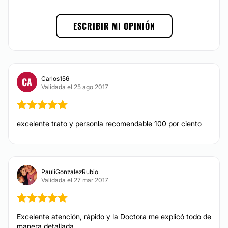
Desde $ 450.000 hasta $ 650.000
Posibilidad de videoconsulta:
Prótesis dentales
ESCRIBIR MI OPINIÓN
Desde $ 120.000 hasta $ 160.000
No
Bruxismo
Financiación o facilidades de pago:
Brackets
Desde $ 250.000 hasta $ 380.000
Sí
Ortodoncia invisible
Carlos156
CA
Desde $ 380.000
Validada el 25 ago 2017
Diseño de Sonrisa
excelente trato y personla recomendable 100 por ciento
TRATAMIENTOS DE BELLEZA
Eliminar grasa localizada
PauliGonzalezRubio
Peeling
Validada el 27 mar 2017
Luz pulsada
Micropigmentación
Desde $ 360.000
Excelente atención, rápido y la Doctora me explicó todo de
Radiofrecuencia
manera detallada.