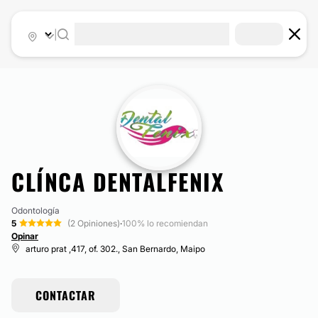
|
CLÍNCA DENTALFENIX
Odontología
5
(2 Opiniones)
·
100% lo recomiendan
Opinar
arturo prat ,417, of. 302., San Bernardo, Maipo
CONTACTAR