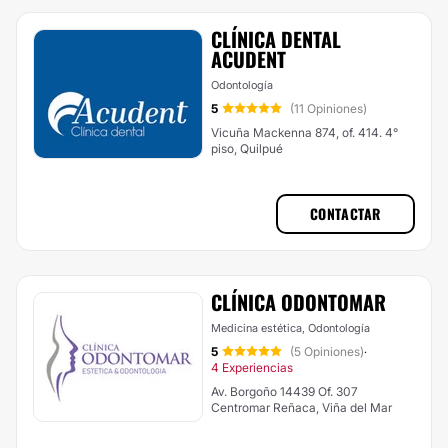
CLÍNICA DENTAL
ACUDENT
Odontología
5
(11 Opiniones)
Vicuña Mackenna 874, of. 414. 4°
piso, Quilpué
CONTACTAR
CLÍNICA ODONTOMAR
Medicina estética, Odontología
5
(5 Opiniones)
·
4 Experiencias
Av. Borgoño 14439 Of. 307
Centromar Reñaca, Viña del Mar