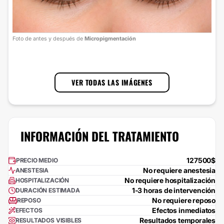
Foto
Foto de antes y después de
Micropigmentación
cort
1
/
3
VER TODAS LAS IMÁGENES
INFORMACIÓN DEL TRATAMIENTO
127500$
PRECIO MEDIO
No requiere anestesia
ANESTESIA
No requiere hospitalización
HOSPITALIZACIÓN
1-3 horas de intervención
DURACIÓN ESTIMADA
No requiere reposo
REPOSO
Efectos inmediatos
EFECTOS
Resultados temporales
RESULTADOS VISIBLES