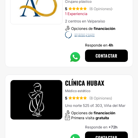
Cirujano plástico
5
(6 Opiniones)
·
1 Experiencia
2 centros en Valparaíso
Opciones de
financiación
Responde en
4h
CONTACTAR
CLÍNICA HUBAX
Médico estético
5
(8 Opiniones)
Uno norte 525 of. 303, Viña del Mar
Opciones de
financiación
Primera visita
gratuita
Responde en
+72h
CONTACTAR