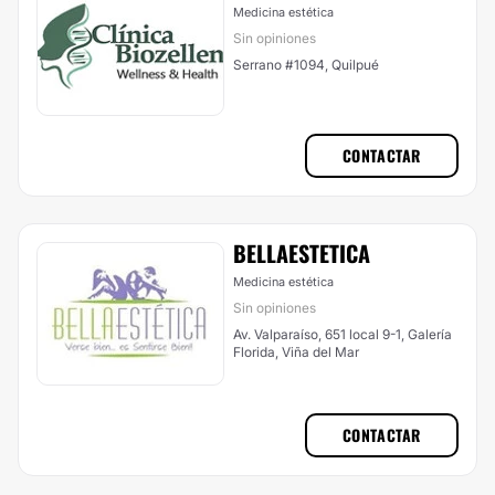
Medicina estética
Sin opiniones
Serrano #1094, Quilpué
CONTACTAR
BELLAESTETICA
Medicina estética
Sin opiniones
Av. Valparaíso, 651 local 9-1, Galería
Florida, Viña del Mar
CONTACTAR