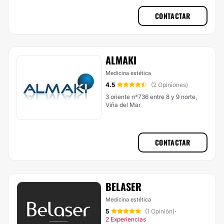
CONTACTAR
ALMAKI
Medicina estética
4.5
(2 Opiniones)
3 oriente n*736 entre 8 y 9 norte,
Viña del Mar
CONTACTAR
BELASER
Medicina estética
5
(1 Opinión)
·
2 Experiencias