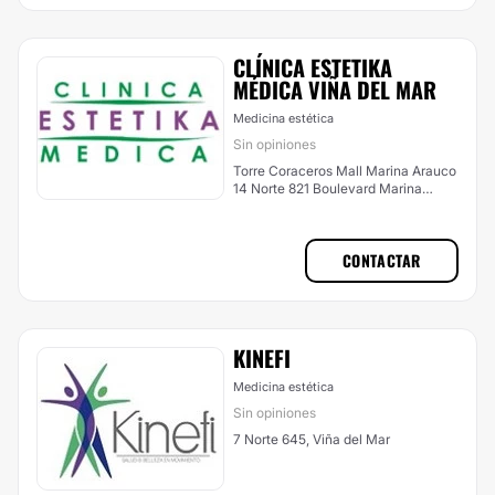
CLÍNICA ESTETIKA
MÉDICA VIÑA DEL MAR
Medicina estética
Sin opiniones
Torre Coraceros Mall Marina Arauco
14 Norte 821 Boulevard Marina
Arauco 13 Norte 853, esquina 2
Oriente Plaza Coraceros Avda.
Nueva Libertad 1410, Viña del Mar
CONTACTAR
KINEFI
Medicina estética
Sin opiniones
7 Norte 645, Viña del Mar