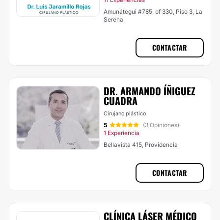
Amunátegui #785, of 330, Piso 3, La
Serena
CONTACTAR
DR. ARMANDO ÍÑIGUEZ
CUADRA
Cirujano plástico
5
(3 Opiniones)
·
1 Experiencia
Bellavista 415, Providencia
CONTACTAR
CLÍNICA LÁSER MÉDICO