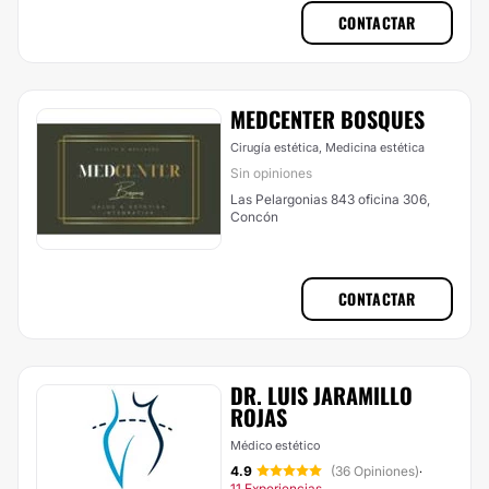
CONTACTAR
MEDCENTER BOSQUES
Cirugía estética, Medicina estética
Sin opiniones
Las Pelargonias 843 oficina 306,
Concón
CONTACTAR
DR. LUIS JARAMILLO
ROJAS
Médico estético
4.9
(36 Opiniones)
·
11 Experiencias