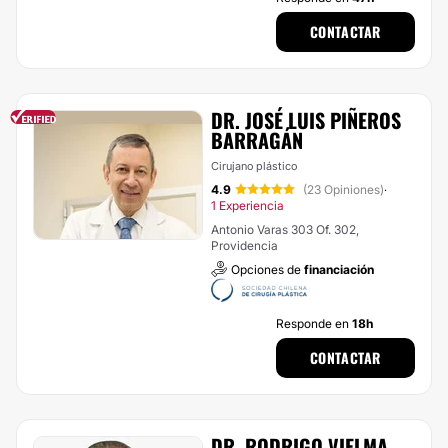
CONTACTAR
DR. JOSÉ LUIS PIÑEROS
BARRAGÁN
Cirujano plástico
4.9
(23 Opiniones)
·
1 Experiencia
Antonio Varas 303 Of. 302,
Providencia
Opciones de
financiación
Responde en
18h
CONTACTAR
DR. RODRIGO VIELMA