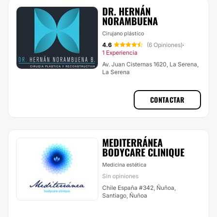
DR. HERNÁN
NORAMBUENA
Cirujano plástico
4.6
(6 Opiniones)
·
1 Experiencia
Av. Juan Cisternas 1620, La Serena,
La Serena
CONTACTAR
MEDITERRÁNEA
BODYCARE CLINIQUE
Medicina estética
Sin opiniones
Chile España #342, Ñuñoa,
Santiago, Ñuñoa