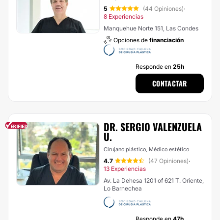
5
(44 Opiniones)
·
8 Experiencias
Manquehue Norte 151, Las Condes
Opciones de
financiación
Responde en
25h
CONTACTAR
DR. SERGIO VALENZUELA
U.
Cirujano plástico, Médico estético
4.7
(47 Opiniones)
·
13 Experiencias
Av. La Dehesa 1201 of 621 T. Oriente,
Lo Barnechea
Responde en
47h