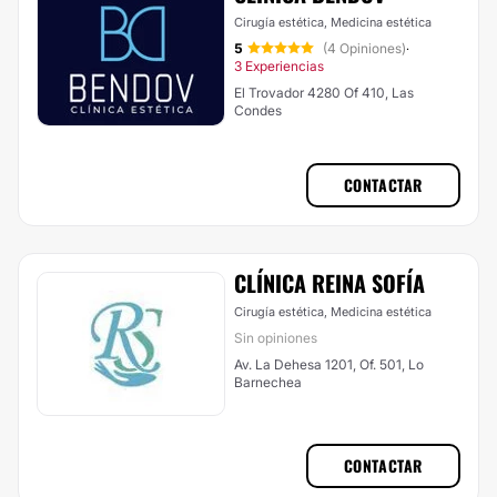
Cirugía estética, Medicina estética
5
(4 Opiniones)
·
3 Experiencias
El Trovador 4280 Of 410, Las
Condes
CONTACTAR
CLÍNICA REINA SOFÍA
Cirugía estética, Medicina estética
Sin opiniones
Av. La Dehesa 1201, Of. 501, Lo
Barnechea
CONTACTAR