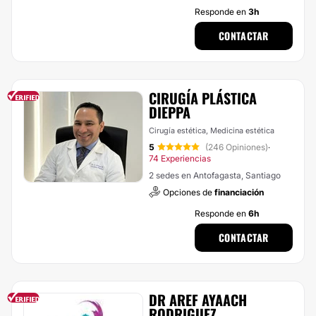
Responde en
3h
CONTACTAR
CIRUGÍA PLÁSTICA
DIEPPA
Cirugía estética, Medicina estética
5
(246 Opiniones)
·
74 Experiencias
2 sedes en Antofagasta, Santiago
Opciones de
financiación
Responde en
6h
CONTACTAR
DR AREF AYAACH
RODRIGUEZ