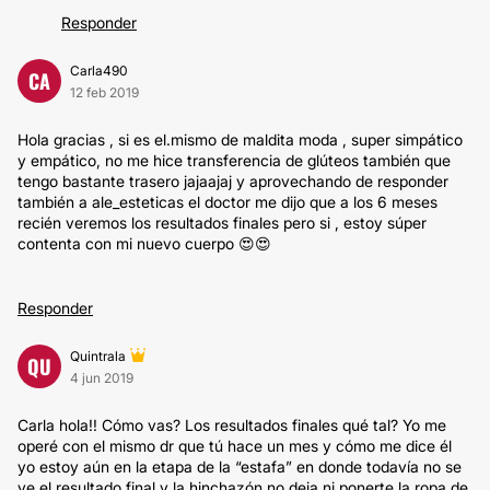
Responder
Carla490
CA
12 feb 2019
Hola gracias , si es el.mismo de maldita moda , super simpático
y empático, no me hice transferencia de glúteos también que
tengo bastante trasero jajaajaj y aprovechando de responder
también a ale_esteticas el doctor me dijo que a los 6 meses
recién veremos los resultados finales pero si , estoy súper
contenta con mi nuevo cuerpo 😍😍
Responder
Quintrala
QU
4 jun 2019
Carla hola!! Cómo vas? Los resultados finales qué tal? Yo me
operé con el mismo dr que tú hace un mes y cómo me dice él
yo estoy aún en la etapa de la “estafa” en donde todavía no se
ve el resultado final y la hinchazón no deja ni ponerte la ropa de