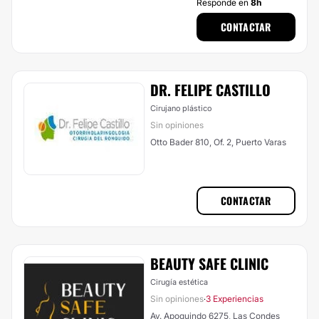
Responde en
8h
CONTACTAR
DR. FELIPE CASTILLO
Cirujano plástico
Sin opiniones
Otto Bader 810, Of. 2, Puerto Varas
CONTACTAR
BEAUTY SAFE CLINIC
Cirugía estética
Sin opiniones
3 Experiencias
·
Av. Apoquindo 6275, Las Condes