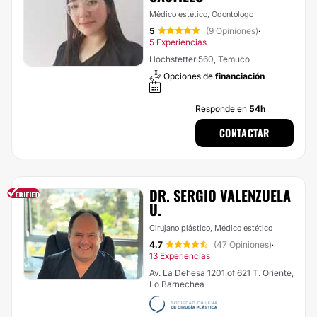
Médico estético, Odontólogo
5
(9 Opiniones)
·
5 Experiencias
Hochstetter 560, Temuco
Opciones de
financiación
Responde en
54h
CONTACTAR
DR. SERGIO VALENZUELA
U.
Cirujano plástico, Médico estético
4.7
(47 Opiniones)
·
13 Experiencias
Av. La Dehesa 1201 of 621 T. Oriente,
Lo Barnechea