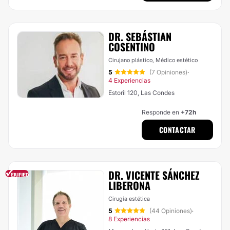
DR. SEBÁSTIAN
COSENTINO
Cirujano plástico, Médico estético
5
(7 Opiniones)
·
4 Experiencias
Estoril 120, Las Condes
Responde en
+72h
CONTACTAR
DR. VICENTE SÁNCHEZ
LIBERONA
Cirugía estética
5
(44 Opiniones)
·
8 Experiencias