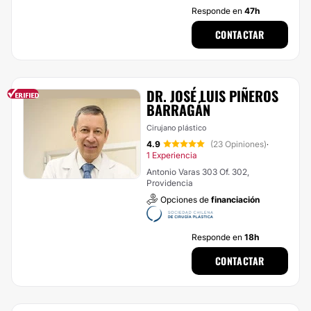
Responde en
47h
CONTACTAR
DR. JOSÉ LUIS PIÑEROS
BARRAGÁN
Cirujano plástico
4.9
(23 Opiniones)
·
1 Experiencia
Antonio Varas 303 Of. 302,
Providencia
Opciones de
financiación
Responde en
18h
CONTACTAR