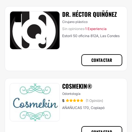
DR. HÉCTOR QUIÑÓNEZ
Cirujano plástico
Sin opiniones
1 Experiencia
·
Estoril 50 oficina 812A, Las Condes
CONTACTAR
COSMEKIN®
Odontología
5
(1 Opinión)
AÑAÑUCAS 170, Copiapó
CONTACTAR