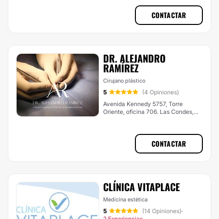
CONTACTAR
DR. ALEJANDRO
RAMÍREZ
Cirujano plástico
5
(4 Opiniones)
Avenida Kennedy 5757, Torre
Oriente, oficina 706. Las Condes,
Santiago., Santiago
CONTACTAR
CLÍNICA VITAPLACE
Medicina estética
5
(14 Opiniones)
·
2 Experiencias