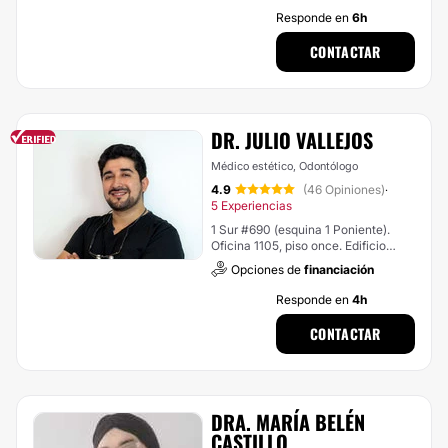
Responde en
6h
CONTACTAR
DR. JULIO VALLEJOS
Médico estético, Odontólogo
4.9
(46 Opiniones)
·
5 Experiencias
1 Sur #690 (esquina 1 Poniente).
Oficina 1105, piso once. Edificio
Plaza Talca, Talca
Opciones de
financiación
Responde en
4h
CONTACTAR
DRA. MARÍA BELÉN
CASTILLO