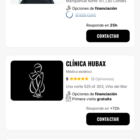
Manquehue Norte 151, Las Condes
Opciones de
financiación
Responde en
25h
CONTACTAR
CLÍNICA HUBAX
Médico estético
5
(8 Opiniones)
Uno norte 525 of. 303, Viña del Mar
Opciones de
financiación
Primera visita
gratuita
Responde en
+72h
CONTACTAR