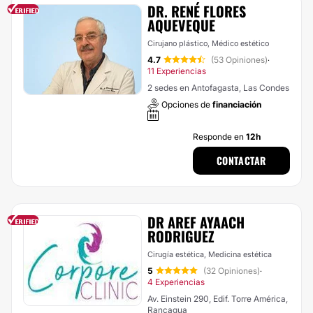
DR. RENÉ FLORES
AQUEVEQUE
Cirujano plástico, Médico estético
4.7
(53 Opiniones)
·
11 Experiencias
2 sedes en Antofagasta, Las Condes
Opciones de
financiación
Responde en
12h
CONTACTAR
DR AREF AYAACH
RODRIGUEZ
Cirugía estética, Medicina estética
5
(32 Opiniones)
·
4 Experiencias
Av. Einstein 290, Edif. Torre América,
Rancagua