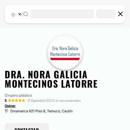
|
DRA. NORA GALICIA
MONTECINOS LATORRE
Cirujano plástico
5
(1 Opinión)
·
100% lo recomiendan
Opinar
Dinamarca 621 Piso 8, Temuco, Cautín