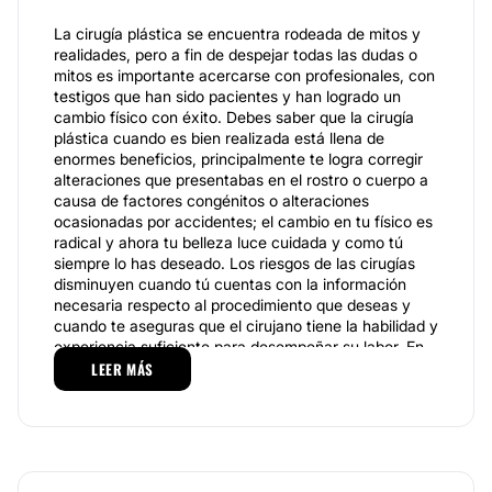
La cirugía plástica se encuentra rodeada de mitos y
realidades, pero a fin de despejar todas las dudas o
mitos es importante acercarse con profesionales, con
testigos que han sido pacientes y han logrado un
cambio físico con éxito. Debes saber que la cirugía
plástica cuando es bien realizada está llena de
enormes beneficios, principalmente te logra corregir
alteraciones que presentabas en el rostro o cuerpo a
causa de factores congénitos o alteraciones
ocasionadas por accidentes; el cambio en tu físico es
radical y ahora tu belleza luce cuidada y como tú
siempre lo has deseado. Los riesgos de las cirugías
disminuyen cuando tú cuentas con la información
necesaria respecto al procedimiento que deseas y
cuando te aseguras que el cirujano tiene la habilidad y
experiencia suficiente para desempeñar su labor. En
este caso, como recomendación la
LEER MÁS
Dra. Nora Galicia
Montecinos Latorre
es una excelente cirujano
plástico, quien se respalda por los comentarios
positivos de quienes han sido sus pacientes y en
especial porque se encuentra certificada.
Especialidades