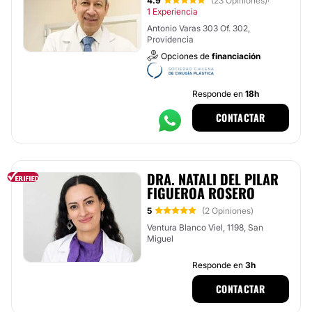
4.9
(23 Opiniones)
·
1 Experiencia
Antonio Varas 303 Of. 302,
Providencia
Opciones de
financiación
Responde en
18h
CONTACTAR
DRA. NATALI DEL PILAR
FIGUEROA ROSERO
5
(2 Opiniones)
Ventura Blanco Viel, 1198, San
Miguel
Responde en
3h
CONTACTAR