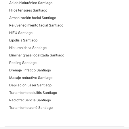
Ácido hialurónico Santiago
sucursal en el país chileno, concretamente en
Santiago
.
Hilos tensores Santiago
Armonización facial Santiago
Posibilidad de videoconsulta:
Rejuvenecimiento facial Santiago
No
HIFU Santiago
Financiación o facilidades de pago:
Lipólisis Santiago
Hialuronidasa Santiago
No
Eliminar grasa localizada Santiago
Peeling Santiago
Drenaje linfático Santiago
Masaje reductivo Santiago
Depilación Láser Santiago
Tratamiento celulitis Santiago
Radiofrecuencia Santiago
Tratamiento acné Santiago