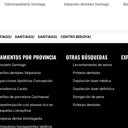
Odontopediatría Santiago
Implantes dentales Santiago
Bl
TIAGO
SANTIAGO
SANTIAGO
CENTRO BEDOYA
TAMIENTOS POR PROVINCIA
OTRAS BÚSQUEDAS
EX
rackets Santiago
Levantamiento de senos
rillas dentales Valparaíso
Prótesis dentales
nyecciones lipolíticas Concepción
Depilación láser médica
eriodoncia Cautín
Depilación láser definitiva
arillas de porcelana Cachapoal
Elongación de pene
ioestimulación con plasma rico en
Prótesis dentales
laquetas Llanquihue
impieza dental Antofagasta
lineadores transparentes Valdivia