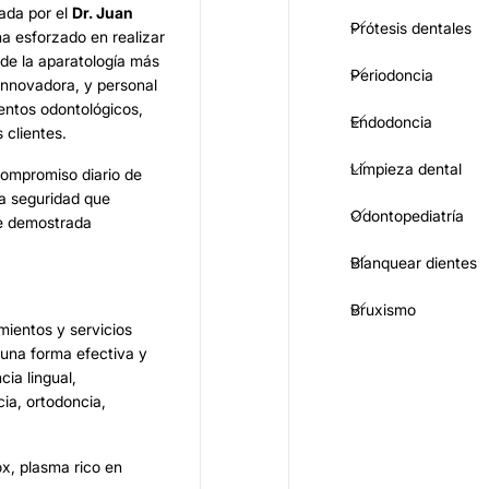
eada por el
Dr. Juan
Prótesis dentales
 ha esforzado en realizar
r de la aparatología más
Periodoncia
innovadora, y personal
ientos odontológicos,
Endodoncia
 clientes.
Limpieza dental
compromiso diario de
la seguridad que
Odontopediatría
de demostrada
Blanquear dientes
Bruxismo
mientos y servicios
 una forma efectiva y
ia lingual,
cia, ortodoncia,
x, plasma rico en