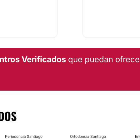
ra vinculada al
b-especialidades como
e, cirugía e
ificado en el Registro
 el Ministerio de Salud,
ntros Verificados
que puedan ofrecert
can gran parte de su
línica Bedoya
es
tidisciplinario
donde
iferencia.
DOS
.
Periodoncia Santiago
Ortodoncia Santiago
En