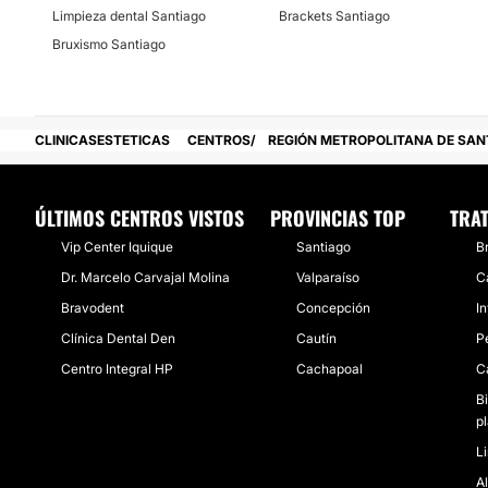
Limpieza dental Santiago
Brackets Santiago
Financiación o facilidades de pago:
Bruxismo Santiago
No
CLINICASESTETICAS
CENTROS
REGIÓN METROPOLITANA DE SAN
ÚLTIMOS CENTROS VISTOS
PROVINCIAS TOP
TRA
Vip Center Iquique
Santiago
B
Dr. Marcelo Carvajal Molina
Valparaíso
Ca
Bravodent
Concepción
I
Clínica Dental Den
Cautín
P
Centro Integral HP
Cachapoal
C
B
p
L
A