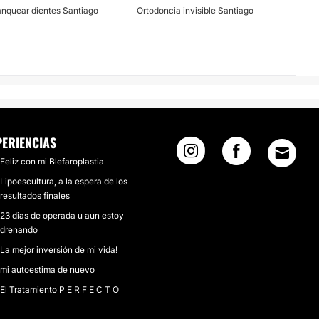
anquear dientes Santiago
Ortodoncia invisible Santiago
PERIENCIAS
Feliz con mi Blefaroplastia
Lipoescultura, a la espera de los
resultados finales
23 dias de operada u aun estoy
drenando
La mejor inversión de mi vida!
mi autoestima de nuevo
El Tratamiento P E R F E C T O