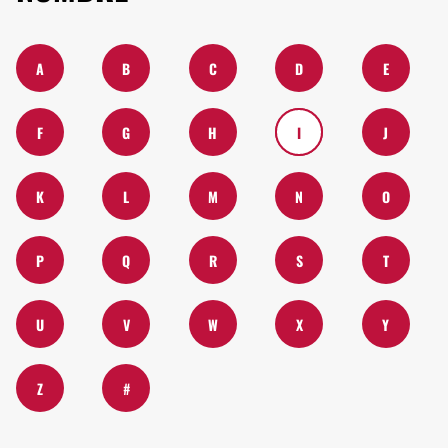
A
B
C
D
E
F
G
H
I
J
K
L
M
N
O
P
Q
R
S
T
U
V
W
X
Y
Z
#