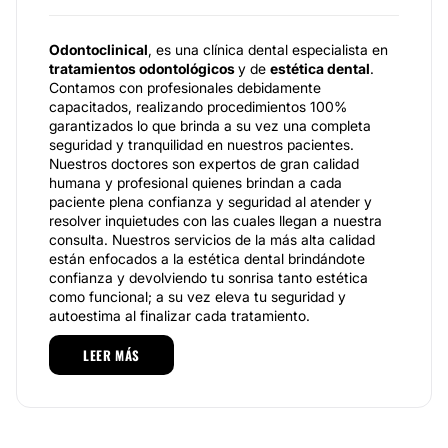
Odontoclinical
, es una clínica dental especialista en
tratamientos odontológicos
y de
estética dental
.
Contamos con profesionales debidamente
capacitados, realizando procedimientos 100%
garantizados lo que brinda a su vez una completa
seguridad y tranquilidad en nuestros pacientes.
Nuestros doctores son expertos de gran calidad
humana y profesional quienes brindan a cada
paciente plena confianza y seguridad al atender y
resolver inquietudes con las cuales llegan a nuestra
consulta. Nuestros servicios de la más alta calidad
están enfocados a la estética dental brindándote
confianza y devolviendo tu sonrisa tanto estética
como funcional; a su vez eleva tu seguridad y
autoestima al finalizar cada tratamiento.
Especialidades
LEER MÁS
Ofrecemos a nuestros pacientes un amplio portafolio
de especialidades de
ortodoncia, pediatría,
rehabilitación, periodoncia y estética dental.
Por
ejemplo el tratamiento de
ortodoncia
, ofrece