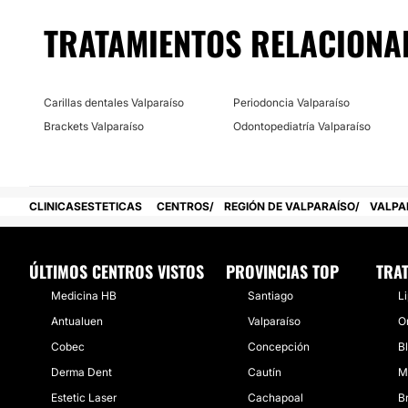
La Clínica Dental Doctora Forno está ubicada en Viña del M
TRATAMIENTOS RELACIONA
Posibilidad de videoconsulta:
No
Financiación o facilidades de pago:
Carillas dentales Valparaíso
Periodoncia Valparaíso
Brackets Valparaíso
Odontopediatría Valparaíso
No
CLINICASESTETICAS
CENTROS
REGIÓN DE VALPARAÍSO
VALPA
ÚLTIMOS CENTROS VISTOS
PROVINCIAS TOP
TRA
Medicina HB
Santiago
Li
Antualuen
Valparaíso
O
Cobec
Concepción
B
Derma Dent
Cautín
M
Estetic Laser
Cachapoal
B