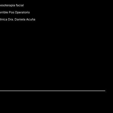
esoterapia facial
errible Pos Operatorio
línica Dra. Daniela Acuña