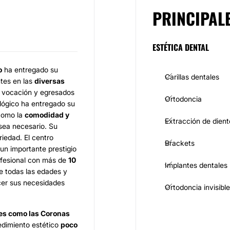
PRINCIPAL
ESTÉTICA DENTAL
o
ha entregado su
Carillas dentales
ntes en las
diversas
n vocación y egresados
Ortodoncia
ológico ha entregado su
 como la
comodidad y
Extracción de dient
 sea necesario. Su
iedad. El centro
Brackets
un importante prestigio
ofesional con más de
10
Implantes dentales
e todas las edades y
cer sus necesidades
Ortodoncia invisible
es como las
Coronas
edimiento estético
poco