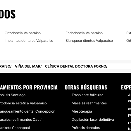
ar.
DOS
Ortodoncia Valparaíso
Endodoncia Valparaíso
Ex
Implantes dentales Valparaíso
Blanquear dientes Valparaíso
Or
RAÍSO
VIÑA DEL MAR
CLÍNICA DENTAL DOCTORA FORNO
TAMIENTOS POR PROVINCIA
OTRAS BÚSQUEDAS
EXP
pólisis Santiago
Trasplante folicular
A
e
rtodoncia estética Valparaíso
Masajes reafirmantes
m
lanqueamiento dental Concepción
Mesoterapia
p
asajes reafirmantes Cautín
Depilación láser definitiva
E
rackets Cachapoal
Prótesis dentales
K