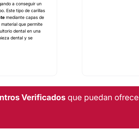
gando a conseguir un
o. Este tipo de carillas
nte
mediante capas de
n material que permite
ultorio dental en una
pieza dental y se
 totalmente equipadas
necesarias para poder
iente ideal para
 la salud de su boca.
ntros Verificados
que puedan ofrecert
ar, abierto y
en
diagnosticar su
nto para sus