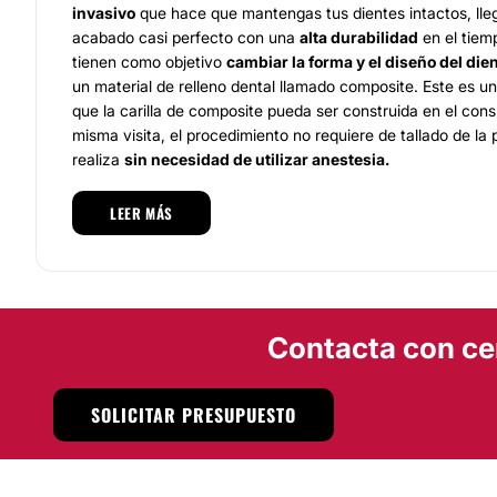
invasivo
que hace que mantengas tus dientes intactos, lle
acabado casi perfecto con una
alta durabilidad
en el tiemp
tienen como objetivo
cambiar la forma y el diseño del die
un material de relleno dental llamado composite. Este es u
que la carilla de composite pueda ser construida en el cons
misma visita, el procedimiento no requiere de tallado de la 
realiza
sin necesidad de utilizar anestesia.
Equipo
LEER MÁS
Las instalaciones de la
Clínica Dental Doctora Forno
están
con las
últimas tecnologías
y con todas las comodidades 
lograr el éxito en cada tratamiento. Aquí encontrará el amb
ponerse en buenas manos y poder relajarse mientras mejora
Contacta con ce
La
Clínica Dental Doctora Forno
brinda un ambiente famili
comprometido con cada paciente. Después del cuidado 
salud buco-dentaria
, se desarrollar un plan de tratamie
SOLICITAR PRESUPUESTO
necesidades reconstituyentes y deseos estéticos.
Localización