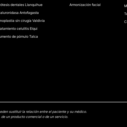
rótesis dentales Llanquihue
Armonización facial
M
ialuronidasa Antofagasta
T
noplastia sin cirugía Valdivia
C
atamiento celulitis Elqui
umento de pómulo Talca
en sustituir la relación entre el paciente y su médico.
 de un producto comercial o de un servicio.