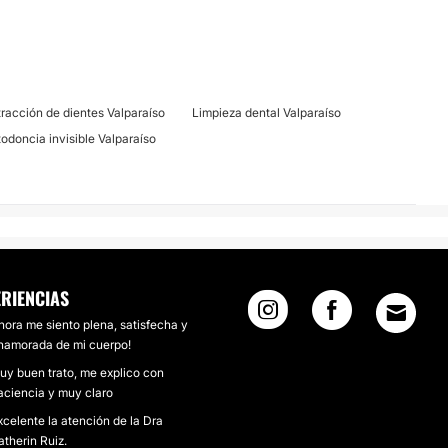
tracción de dientes Valparaíso
Limpieza dental Valparaíso
todoncia invisible Valparaíso
ERIENCIAS
hora me siento plena, satisfecha y
namorada de mi cuerpo!
uy buen trato, me explico con
aciencia y muy claro
xcelente la atención de la Dra
atherin Ruiz.