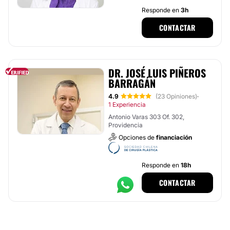
Responde en
3h
CONTACTAR
DR. JOSÉ LUIS PIÑEROS
BARRAGÁN
4.9
(23 Opiniones)
·
1 Experiencia
Antonio Varas 303 Of. 302,
Providencia
Opciones de
financiación
Responde en
18h
CONTACTAR