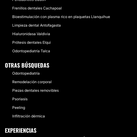
instalaciones de la mejor calidad. El Doctor resuelve
las inquietudes de sus pacientes de una manera
Frenillos dentales Cachapoal
agradable, teniendo como prioridad satisfacer las
Bioestimulación con plasma rico en plaquetas Llanquihue
necesidades de sus pacientes.
Limpieza dental Antofagasta
Localización
Hialuronidasa Valdivia
El Dr. Raúl Charlín Fernández
se encuentra ubicado
Prótesis dentales Elqui
en Las Condes, Santiago
Odontopediatría Talca
Posibilidad de videoconsulta:
OTRAS BÚSQUEDAS
No
Odontopediatría
Financiación o facilidades de pago:
Remodelación corporal
No
Piezas dentales removibles
Psoriasis
Peeling
Infiltración dérmica
EXPERIENCIAS