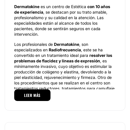
Dermatokine
es un centro de Estética
con 10 años
de experiencia
, se destacan por su trato amable,
profesionalismo y su calidad en la atención. Las
especialidades están al alcance de todos los
pacientes, donde se sentirán seguros en cada
intervención.
Los profesionales de
Dermatokine
, son
especializados en
Radiofrecuencia
, este se ha
convertido en un tratamiento ideal para
resolver los
problemas de flacidez y líneas de expresión
, es
mínimamente invasivo, cuyo objetivo es estimular la
producción de colágeno y elastina, devolviendo a la
piel elasticidad, rejuvenecimiento y firmeza. Otro de
los procedimientos que se realizan en el centro son
tratamientos reductores, tratamientos para camuflaje
de estrías, drenaje linfático post
LEER MÁS
operatorio, tratamiento para varices y alteraciones
vasculares como linfedema, para este tratamiento el
centro cuenta con la tecnología adecuado ya que el
proceso requiere de remover la linfa, este se ha
convertido en un procedimiento por excelencia,
porque es ambulatorio y solo consta de 30 minutos.