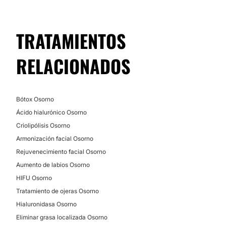
No
Financiación o facilidades de pago:
TRATAMIENTOS
No
RELACIONADOS
Bótox Osorno
Ácido hialurónico Osorno
Criolipólisis Osorno
Armonización facial Osorno
Rejuvenecimiento facial Osorno
Aumento de labios Osorno
HIFU Osorno
Tratamiento de ojeras Osorno
Hialuronidasa Osorno
Eliminar grasa localizada Osorno