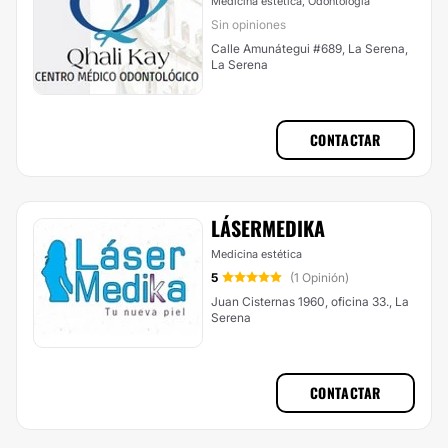
Medicina estética, Odontología
Sin opiniones
Calle Amunátegui #689, La Serena,
La Serena
CONTACTAR
LÁSERMEDIKA
Medicina estética
5
(1 Opinión)
Juan Cisternas 1960, oficina 33., La
Serena
CONTACTAR