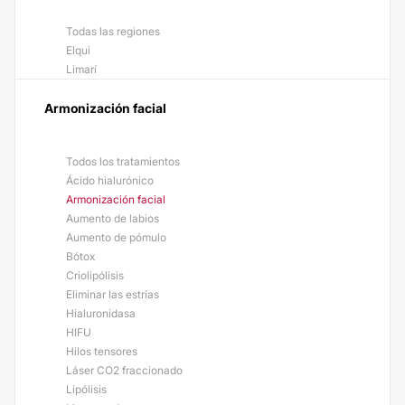
Todas las regiones
Elqui
Limarí
Armonización facial
Todos los tratamientos
Ácido hialurónico
Armonización facial
Aumento de labios
Aumento de pómulo
Bótox
Criolipólisis
Eliminar las estrías
Hialuronidasa
HIFU
Hilos tensores
Láser CO2 fraccionado
Lipólisis