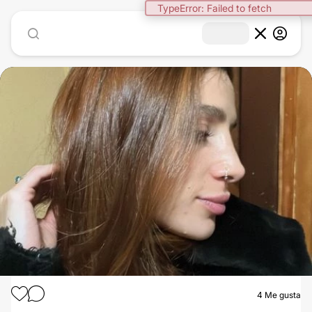
TypeError: Failed to fetch
1
/
5
4
Me gusta
ARMONIZACIÓN FACIAL