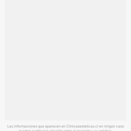
Las informaciones que aparecen en Clinicasesteticas.cl en ningún caso
pueden sustituir la relación entre el paciente y su médico.