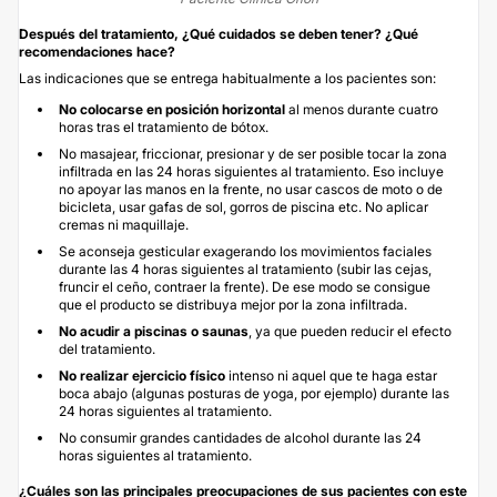
Después del tratamiento, ¿Qué cuidados se deben tener?
¿Qué
recomendaciones hace?
Las indicaciones que se entrega habitualmente a los pacientes son:
No colocarse en posición horizontal
al menos durante cuatro
horas tras el tratamiento de bótox.
No masajear, friccionar, presionar y de ser posible tocar la zona
infiltrada en las 24 horas siguientes al tratamiento. Eso incluye
no apoyar las manos en la frente, no usar cascos de moto o de
bicicleta, usar gafas de sol, gorros de piscina etc. No aplicar
cremas ni maquillaje.
Se aconseja gesticular exagerando los movimientos faciales
durante las 4 horas siguientes al tratamiento (subir las cejas,
fruncir el ceño, contraer la frente). De ese modo se consigue
que el producto se distribuya mejor por la zona infiltrada.
No acudir a piscinas o saunas
, ya que pueden reducir el efecto
del tratamiento.
No realizar ejercicio físico
intenso ni aquel que te haga estar
boca abajo (algunas posturas de yoga, por ejemplo) durante las
24 horas siguientes al tratamiento.
No consumir grandes cantidades de alcohol durante las 24
horas siguientes al tratamiento.
¿Cuáles son las principales preocupaciones de sus pacientes
c
on este