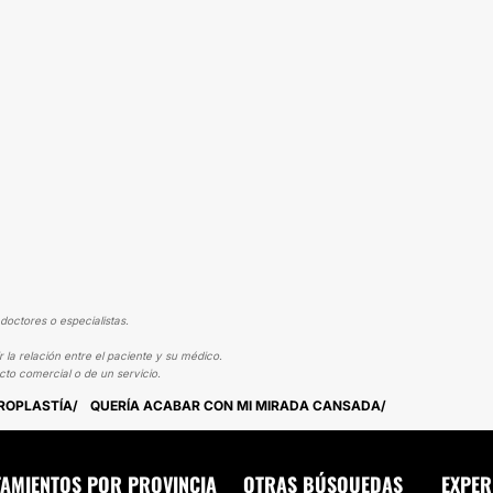
doctores o especialistas.
 la relación entre el paciente y su médico.
cto comercial o de un servicio.
AROPLASTÍA
QUERÍA ACABAR CON MI MIRADA CANSADA
TAMIENTOS POR PROVINCIA
OTRAS BÚSQUEDAS
EXPER