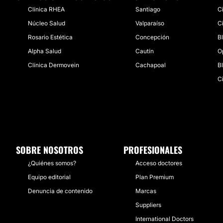
Clínica RHEA
Santiago
C
Núcleo Salud
Valparaíso
C
Rosario Estética
Concepción
B
Alpha Salud
Cautín
O
Clínica Dermovein
Cachapoal
B
C
SOBRE NOSOTROS
PROFESIONALES
¿Quiénes somos?
Acceso doctores
Equipo editorial
Plan Premium
Denuncia de contenido
Marcas
Suppliers
International Doctors