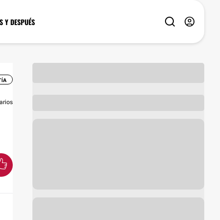
S Y DESPUÉS
TÍA
arios