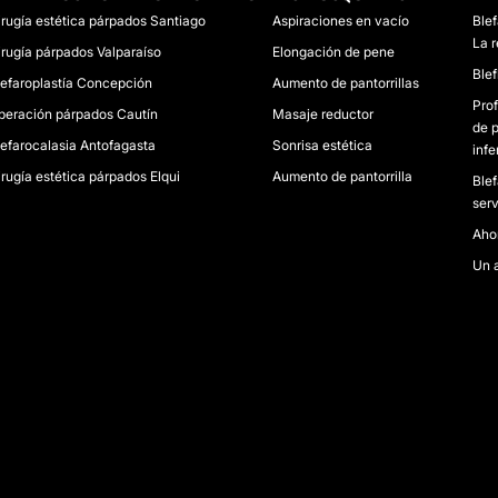
irugía estética párpados Santiago
Aspiraciones en vacío
Blef
La 
irugía párpados Valparaíso
Elongación de pene
Blef
lefaroplastía Concepción
Aumento de pantorrillas
Prof
peración párpados Cautín
Masaje reductor
de 
lefarocalasia Antofagasta
Sonrisa estética
infe
irugía estética párpados Elqui
Aumento de pantorrilla
Blef
serv
Aho
Un 