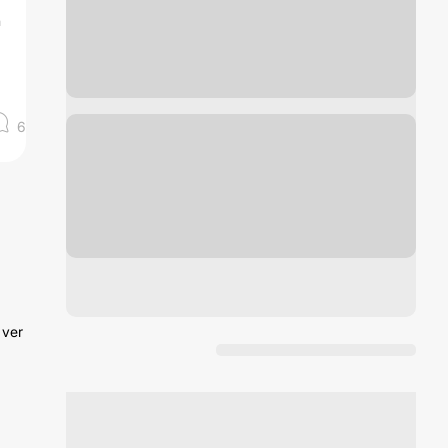
n
6
 ver