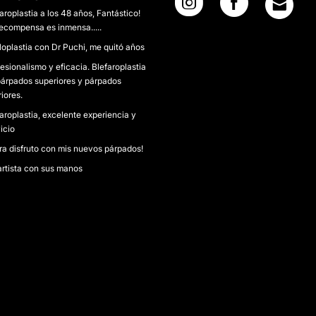
aroplastia a los 48 años, Fantástico!
recompensa es inmensa.....
loplastia con Dr Puchi, me quitó años
esionalismo y eficacia. Blefaroplastia
párpados superiores y párpados
riores.
aroplastia, excelente experiencia y
icio
ra disfruto con mis nuevos párpados!
artista con sus manos