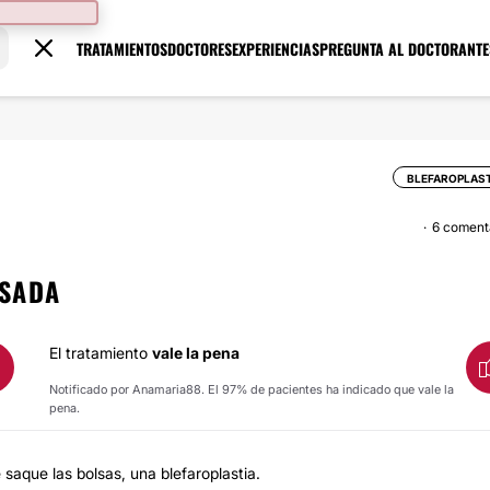
TRATAMIENTOS
DOCTORES
EXPERIENCIAS
PREGUNTA AL DOCTOR
ANTE
BLEFAROPLAS
6 coment
NSADA
El tratamiento
vale la pena
Notificado por Anamaria88. El 97% de pacientes ha indicado que vale la
pena.
saque las bolsas, una blefaroplastia.