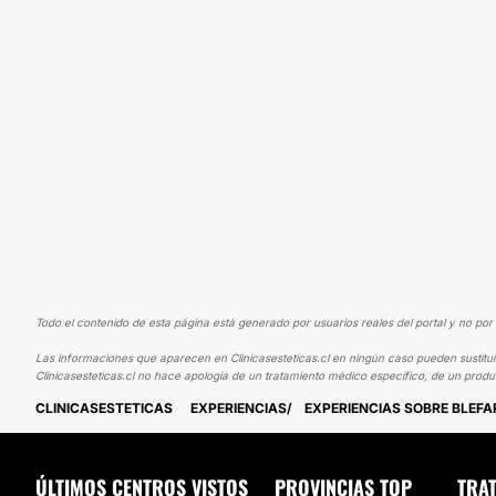
Todo el contenido de esta página está generado por usuarios reales del portal y no por 
Las informaciones que aparecen en Clinicasesteticas.cl en ningún caso pueden sustituir
Clinicasesteticas.cl no hace apología de un tratamiento médico específico, de un produ
CLINICASESTETICAS
EXPERIENCIAS
EXPERIENCIAS SOBRE BLEF
ÚLTIMOS CENTROS VISTOS
PROVINCIAS TOP
TRA