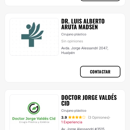
DR. LUIS ALBERTO
ARUTA MADSEN
Cirujano plástico
Sin opiniones
Avda. Jorge Alessandri 2047,
Hualpén
CONTACTAR
DOCTOR JORGE VALDÉS
CID
Cirujano plástico
3.9
(3 Opiniones)
·
1 Experiencia
Av. Jorge Alessandri #3515,