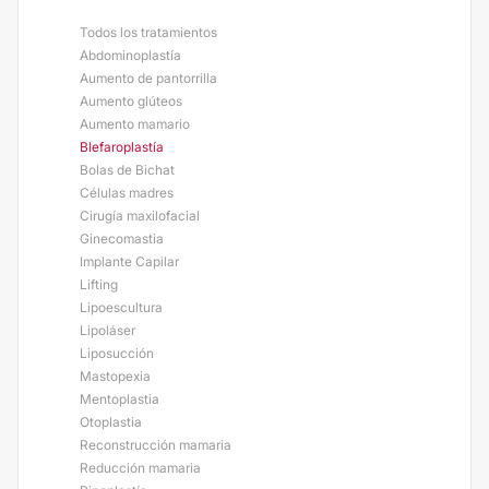
Todos los tratamientos
Abdominoplastía
Aumento de pantorrilla
Aumento glúteos
Aumento mamario
Blefaroplastía
Bolas de Bichat
Células madres
Cirugía maxilofacial
Ginecomastia
Implante Capilar
Lifting
Lipoescultura
Lipoláser
Liposucción
Mastopexia
Mentoplastia
Otoplastia
Reconstrucción mamaria
Reducción mamaria