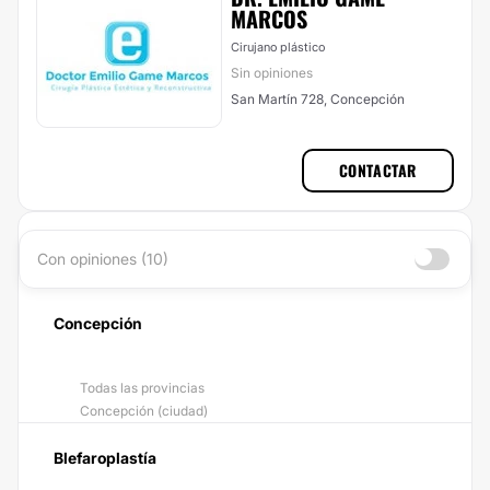
MARCOS
Cirujano plástico
Sin opiniones
San Martín 728, Concepción
CONTACTAR
Con opiniones (10)
Concepción
Todas las provincias
Concepción (ciudad)
Blefaroplastía