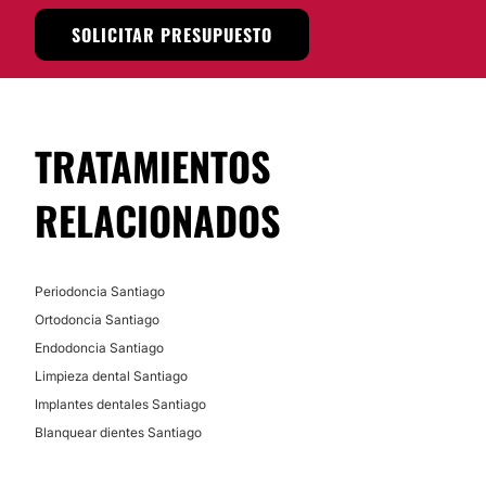
Santiago Oriente.
SOLICITAR PRESUPUESTO
Posibilidad de videoconsulta:
No
Financiación o facilidades de pago:
TRATAMIENTOS
No
RELACIONADOS
Periodoncia Santiago
Ortodoncia Santiago
Endodoncia Santiago
Limpieza dental Santiago
Implantes dentales Santiago
Blanquear dientes Santiago