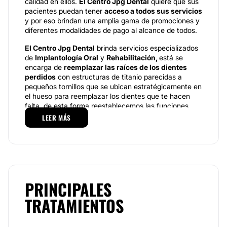
calidad en ellos.
El Centro Jpg Dental
quiere que sus
pacientes puedan tener
acceso a todos sus servicios
y por eso brindan una amplia gama de promociones y
diferentes modalidades de pago al alcance de todos.
El Centro Jpg Dental
brinda servicios especializados
de
Implantología Oral
y
Rehabilitación,
está se
encarga de
r
eemplazar las raíces de los dientes
perdidos
con estructuras de titanio parecidas a
pequeños tornillos que se ubican estratégicamente en
el hueso para reemplazar los dientes que te hacen
falta, de esta forma reestablecemos las funciones
naturales de tu boca como son la
función
LEER MÁS
masticatoria, fonación, y estabilidad de la mordida
,
además de brindarte una hermosa sonrisa. Este es un
sistema que realizar implantes dentales mucho más
rápido y sencillo para el paciente, no se requiere un
post - operatorio prolongado y en muy corto tiempo el
paciente logra reanudar a sus labores cotidianas. Por
PRINCIPALES
otra parte, la
Rehabilitación Oral
, logra devolverle a
tu sonrisa y dentadura una apariencia estética y
TRATAMIENTOS
armónica con el uso de
prótesis dentales
, en la
mayoría de los casos los daños se deben a
pérdida
de dientes o deterioro parcial
de los mismos.