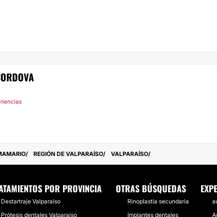
 CORDOVA
riencias
MAMARIO
REGIÓN DE VALPARAÍSO
VALPARAÍSO
ATAMIENTOS POR PROVINCIA
OTRAS BÚSQUEDAS
EXP
Destartraje Valparaíso
Rinoplastía secundaria
a
Prótesis dentales Valparaíso
Implantes dentales
A