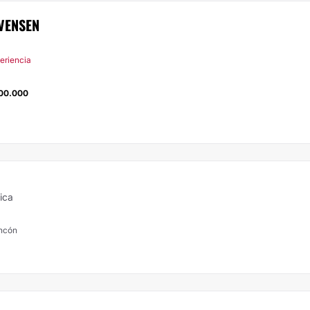
VENSEN
periencia
00.000
ica
oncón