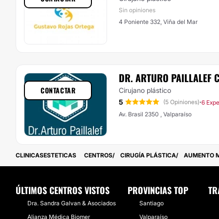
Sin opiniones
4 Poniente 332, Viña del Mar
DR. ARTURO PAILLALEF
CONTACTAR
Cirujano plástico
5
·
(5 Opiniones)
6 Expe
Av. Brasil 2350 , Valparaíso
CLINICASESTETICAS
CENTROS
CIRUGÍA PLÁSTICA
AUMENTO 
ÚLTIMOS CENTROS VISTOS
PROVINCIAS TOP
TR
Dra. Sandra Galvan & Asociados
Santiago
Alianza Médica Biomer
Valparaíso