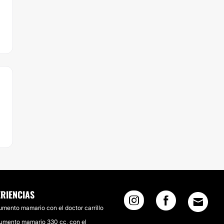
ERIENCIAS
umento mamario con el doctor carrillo
umento mamario 330 cc, con el