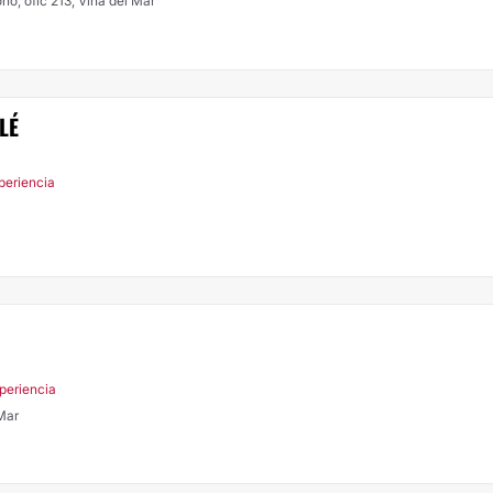
o, ofic 213, Viña del Mar
LÉ
periencia
xperiencia
 Mar