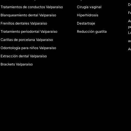
D
Tratamientos de conductos Valparaíso
Cirugía vaginal
F
Blanqueamiento dental Valparaíso
Hiperhidrosis
A
Frenillos dentales Valparaíso
Destartraje
p
Tratamiento periodontal Valparaíso
Reducción guatita
L
Carillas de porcelana Valparaíso
a
Odontología para niños Valparaíso
A
Extracción dental Valparaíso
Brackets Valparaíso