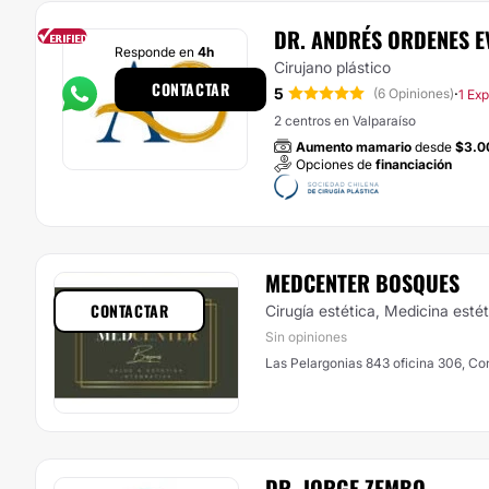
DR. ANDRÉS ORDENES E
Responde en
4h
Cirujano plástico
CONTACTAR
5
·
(6 Opiniones)
1 Ex
2 centros en Valparaíso
Aumento mamario
desde
$3.0
Opciones de
financiación
MEDCENTER BOSQUES
CONTACTAR
Cirugía estética, Medicina estét
Sin opiniones
Las Pelargonias 843 oficina 306, C
DR. JORGE ZEMBO