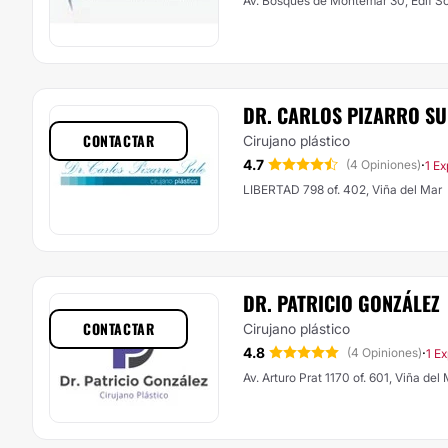
Av. Bosques de Montemar 30, Edif Soh
DR. CARLOS PIZARRO SU
CONTACTAR
Cirujano plástico
4.7
·
(4 Opiniones)
1 Ex
LIBERTAD 798 of. 402, Viña del Mar
DR. PATRICIO GONZÁLEZ
CONTACTAR
Cirujano plástico
4.8
·
(4 Opiniones)
1 E
Av. Arturo Prat 1170 of. 601, Viña del