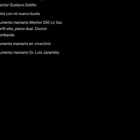
octor Gustavo Sotillo
eliz con mi nuevo busto
umento mamario Mentor 250 cc liso
erfil alto, plano dual. Doctor
ombardo
umento mamario en viveclinic
umento mamario Dr. Luis Jaramillo