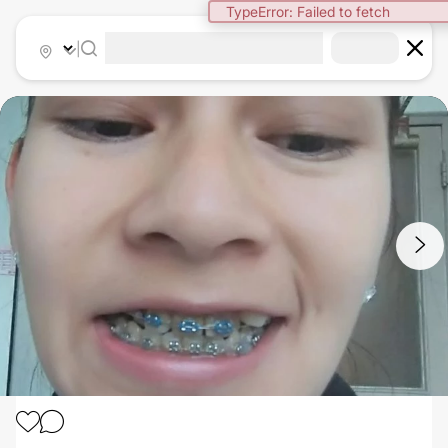
TypeError: Failed to fetch
|
1
/
6
BRACKETS