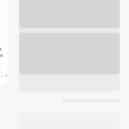
r,
es
6