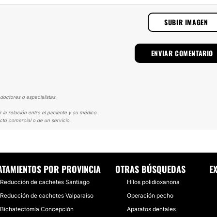
SUBIR IMAGEN
doctores o especialistas.
 la relación entre el paciente y su médico.
cto comercial o de un servicio.
 DE BICHAT
BICHECTOMIA ¡RESULTADOS ESPERADOS!
ATAMIENTOS POR PROVINCIA
OTRAS BÚSQUEDAS
E
Reducción de cachetes Santiago
Hilos polidioxanona
Reducción de cachetes Valparaíso
Operación pecho
Bichatectomía Concepción
Aparatos dentales