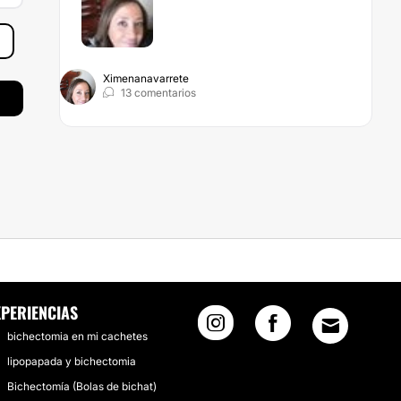
Ximenanavarrete
13 comentarios
XPERIENCIAS
bichectomia en mi cachetes
lipopapada y bichectomia
Bichectomía (Bolas de bichat)