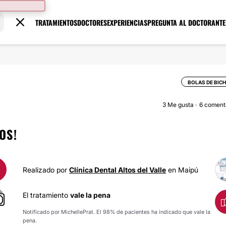
TRATAMIENTOS
DOCTORES
EXPERIENCIAS
PREGUNTA AL DOCTOR
ANTE
BOLAS DE BIC
3
Me gusta
6 coment
OS!
Realizado por
Clínica Dental Altos del Valle
en Maipú
El tratamiento
vale la pena
Notificado por MichellePrat. El 98% de pacientes ha indicado que vale la
pena.