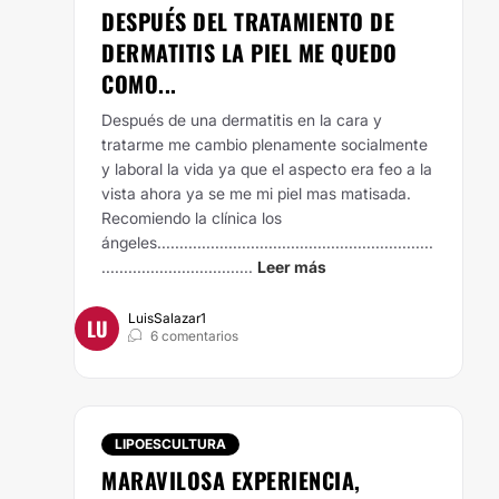
DESPUÉS DEL TRATAMIENTO DE
DERMATITIS LA PIEL ME QUEDO
COMO...
Después de una dermatitis en la cara y
tratarme me cambio plenamente socialmente
y laboral la vida ya que el aspecto era feo a la
vista ahora ya se me mi piel mas matisada.
Recomiendo la clínica los
ángeles..............................................................
..................................
Leer más
LuisSalazar1
LU
6 comentarios
LIPOESCULTURA
MARAVILOSA EXPERIENCIA,