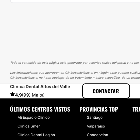
Todo el contenido de esta página está generado por usuarios reales del portal y no por 
Las informaciones que aparecen en Clinicasesteticas.cl en ningún caso pueden sustituir
Clinicasesteticas.cl no hace apología de un tratamiento médico específico, de un produ
Clínica Dental Altos del Valle
CLINICASESTETICAS
EXPERIENCIAS
EXPERIENCIAS SOBRE BOLAS
CONTACTAR
4.9
(99)
·
Maipú
ÚLTIMOS CENTROS VISTOS
PROVINCIAS TOP
TR
Mi Espacio Clínico
Santiago
Clínica Smer
Valparaíso
Clínica Dental Legión
Concepción