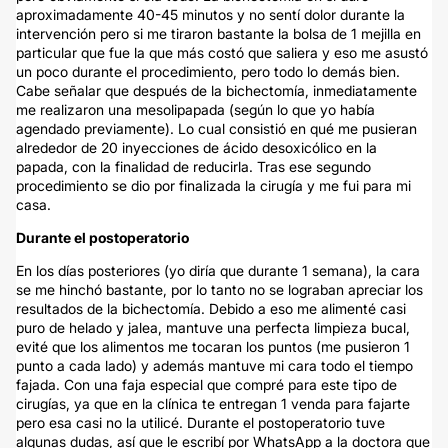
aproximadamente 40-45 minutos y no sentí dolor durante la
intervención pero si me tiraron bastante la bolsa de 1 mejilla en
particular que fue la que más costó que saliera y eso me asustó
un poco durante el procedimiento, pero todo lo demás bien.
Cabe señalar que después de la bichectomía, inmediatamente
me realizaron una mesolipapada (según lo que yo había
agendado previamente). Lo cual consistió en qué me pusieran
alrededor de 20 inyecciones de ácido desoxicólico en la
papada, con la finalidad de reducirla. Tras ese segundo
procedimiento se dio por finalizada la cirugía y me fui para mi
casa.
Durante el postoperatorio
En los días posteriores (yo diría que durante 1 semana), la cara
se me hinchó bastante, por lo tanto no se lograban apreciar los
resultados de la bichectomía. Debido a eso me alimenté casi
puro de helado y jalea, mantuve una perfecta limpieza bucal,
evité que los alimentos me tocaran los puntos (me pusieron 1
punto a cada lado) y además mantuve mi cara todo el tiempo
fajada. Con una faja especial que compré para este tipo de
cirugías, ya que en la clínica te entregan 1 venda para fajarte
pero esa casi no la utilicé. Durante el postoperatorio tuve
algunas dudas, así que le escribí por WhatsApp a la doctora que