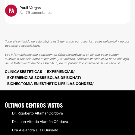
Pauli_Vargas
PA
79 comentarios
Todo el contenido de esta página está generado por usuarios reales del portal y no por
doctores o especialistas.
Las informaciones que aparecen en Clinicasesteticas.cl en ningún caso pueden
sustituir la relación entre el paciente y su médico. Clinicasesteticas.cl no hace apología
de un tratamiento médico específico, de un producto comercial o de un servicio.
CLINICASESTETICAS
EXPERIENCIAS
EXPERIENCIAS SOBRE BOLAS DE BICHAT
BICHECTOMÍA EN ESTHETIC LIFE (LAS CONDES)
ÚLTIMOS CENTROS VISTOS
Dr. Rigoberto Altamar Córdova
Dr. Juan Alfredo Alarcón Córdova
Dra Alejandra Diaz Guisado