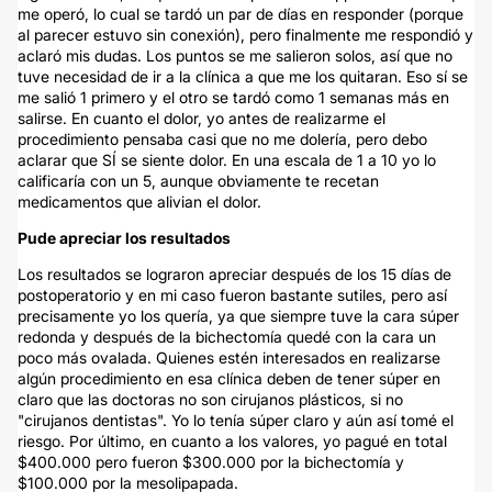
me operó, lo cual se tardó un par de días en responder (porque
al parecer estuvo sin conexión), pero finalmente me respondió y
aclaró mis dudas. Los puntos se me salieron solos, así que no
tuve necesidad de ir a la clínica a que me los quitaran. Eso sí se
me salió 1 primero y el otro se tardó como 1 semanas más en
salirse. En cuanto el dolor, yo antes de realizarme el
procedimiento pensaba casi que no me dolería, pero debo
aclarar que SÍ se siente dolor. En una escala de 1 a 10 yo lo
calificaría con un 5, aunque obviamente te recetan
medicamentos que alivian el dolor.
Pude apreciar los resultados
Los resultados se lograron apreciar después de los 15 días de
postoperatorio y en mi caso fueron bastante sutiles, pero así
precisamente yo los quería, ya que siempre tuve la cara súper
redonda y después de la bichectomía quedé con la cara un
poco más ovalada. Quienes estén interesados en realizarse
algún procedimiento en esa clínica deben de tener súper en
claro que las doctoras no son cirujanos plásticos, si no
"cirujanos dentistas". Yo lo tenía súper claro y aún así tomé el
riesgo. Por último, en cuanto a los valores, yo pagué en total
$400.000 pero fueron $300.000 por la bichectomía y
$100.000 por la mesolipapada.