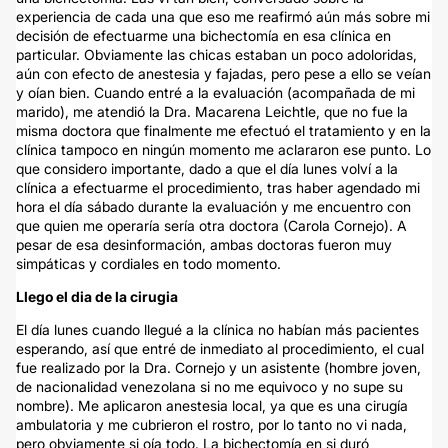
experiencia de cada una que eso me reafirmó aún más sobre mi
decisión de efectuarme una bichectomía en esa clínica en
particular. Obviamente las chicas estaban un poco adoloridas,
aún con efecto de anestesia y fajadas, pero pese a ello se veían
y oían bien. Cuando entré a la evaluación (acompañada de mi
marido), me atendió la Dra. Macarena Leichtle, que no fue la
misma doctora que finalmente me efectuó el tratamiento y en la
clínica tampoco en ningún momento me aclararon ese punto. Lo
que considero importante, dado a que el día lunes volví a la
clínica a efectuarme el procedimiento, tras haber agendado mi
hora el día sábado durante la evaluación y me encuentro con
que quien me operaría sería otra doctora (Carola Cornejo). A
pesar de esa desinformación, ambas doctoras fueron muy
simpáticas y cordiales en todo momento.
Llego el dia de la cirugia
El día lunes cuando llegué a la clínica no habían más pacientes
esperando, así que entré de inmediato al procedimiento, el cual
fue realizado por la Dra. Cornejo y un asistente (hombre joven,
de nacionalidad venezolana si no me equivoco y no supe su
nombre). Me aplicaron anestesia local, ya que es una cirugía
ambulatoria y me cubrieron el rostro, por lo tanto no vi nada,
pero obviamente si oía todo. La bichectomía en si duró