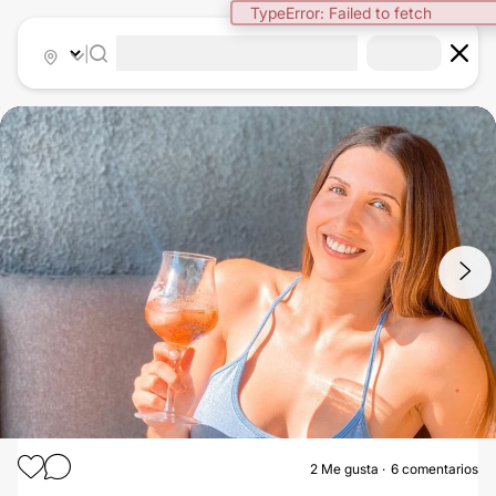
TypeError: Failed to fetch
|
1
/
7
2
Me gusta
6 comentarios
AUMENTO MAMARIO