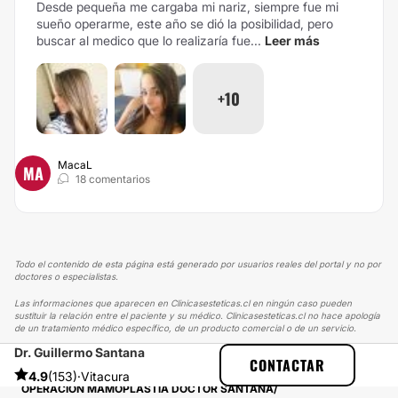
Desde pequeña me cargaba mi nariz, siempre fue mi
sueño operarme, este año se dió la posibilidad, pero
buscar al medico que lo realizaría fue...
Leer más
+10
MacaL
MA
18 comentarios
Todo el contenido de esta página está generado por usuarios reales del portal y no por
doctores o especialistas.
Las informaciones que aparecen en Clinicasesteticas.cl en ningún caso pueden
sustituir la relación entre el paciente y su médico. Clinicasesteticas.cl no hace apología
de un tratamiento médico específico, de un producto comercial o de un servicio.
Dr. Guillermo Santana
CLINICASESTETICAS
EXPERIENCIAS
CONTACTAR
EXPERIENCIAS SOBRE AUMENTO MAMARIO
4.9
(153)
·
Vitacura
OPERACIÓN MAMOPLASTIA DOCTOR SANTANA