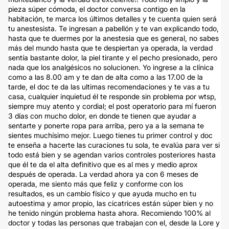
pieza súper cómoda, el doctor conversa contigo en la
habitación, te marca los últimos detalles y te cuenta quien será
tu anestesista. Te ingresan a pabellón y te van explicando todo,
hasta que te duermes por la anestesia que es general, no sabes
más del mundo hasta que te despiertan ya operada, la verdad
sentía bastante dolor, la piel tirante y el pecho presionado, pero
nada que los analgésicos no solucionen. Yo ingrese a la clínica
como a las 8.00 am y te dan de alta como a las 17.00 de la
tarde, el doc te da las ultimas recomendaciones y te vas a tu
casa, cualquier inquietud él te responde sin problema por wtsp,
siempre muy atento y cordial; el post operatorio para mí fueron
3 días con mucho dolor, en donde te tienen que ayudar a
sentarte y ponerte ropa para arriba, pero ya a la semana te
sientes muchísimo mejor. Luego tienes tu primer control y doc
te enseña a hacerte las curaciones tu sola, te evalúa para ver si
todo está bien y se agendan varios controles posteriores hasta
que él te da el alta definitivo que es al mes y medio aprox
después de operada. La verdad ahora ya con 6 meses de
operada, me siento más que feliz y conforme con los
resultados, es un cambio físico y que ayuda mucho en tu
autoestima y amor propio, las cicatrices están súper bien y no
he tenido ningún problema hasta ahora. Recomiendo 100% al
doctor y todas las personas que trabajan con el, desde la Lore y