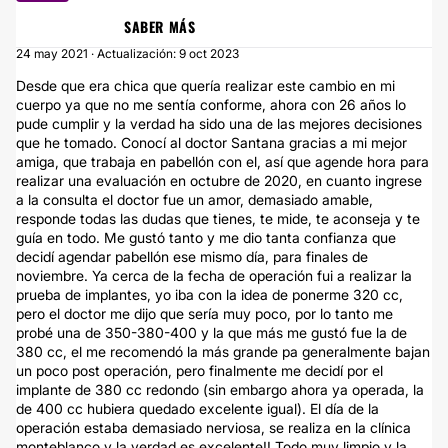
SABER MÁS
24 may 2021 · Actualización: 9 oct 2023
Desde que era chica que quería realizar este cambio en mi
cuerpo ya que no me sentía conforme, ahora con 26 años lo
pude cumplir y la verdad ha sido una de las mejores decisiones
que he tomado. Conocí al doctor Santana gracias a mi mejor
amiga, que trabaja en pabellón con el, así que agende hora para
realizar una evaluación en octubre de 2020, en cuanto ingrese
a la consulta el doctor fue un amor, demasiado amable,
responde todas las dudas que tienes, te mide, te aconseja y te
guía en todo. Me gustó tanto y me dio tanta confianza que
decidí agendar pabellón ese mismo día, para finales de
noviembre. Ya cerca de la fecha de operación fui a realizar la
prueba de implantes, yo iba con la idea de ponerme 320 cc,
pero el doctor me dijo que sería muy poco, por lo tanto me
probé una de 350-380-400 y la que más me gustó fue la de
380 cc, el me recomendó la más grande pa generalmente bajan
un poco post operación, pero finalmente me decidí por el
implante de 380 cc redondo (sin embargo ahora ya operada, la
de 400 cc hubiera quedado excelente igual). El día de la
operación estaba demasiado nerviosa, se realiza en la clínica
monteblanco y la verdad es excelente!! Todo muy limpio y la