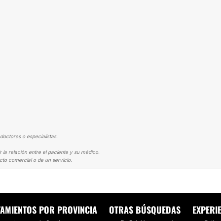
doctores o especialistas.
 la relación entre el paciente y su médico.
cto comercial o de un servicio.
ENTO MAMARIO
CAMBIO DE INTERIOR A EXTERIOR EN MEDYSTETIC RANC
TAMIENTOS POR PROVINCIA
OTRAS BÚSQUEDAS
EXPERI