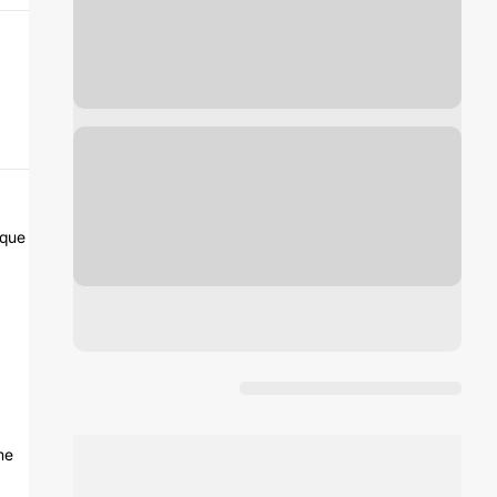
 que
me