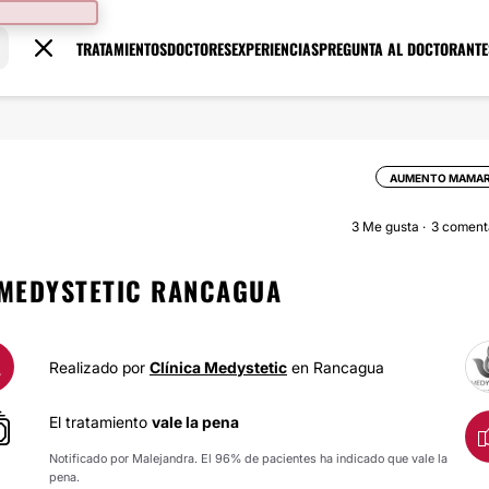
TRATAMIENTOS
DOCTORES
EXPERIENCIAS
PREGUNTA AL DOCTOR
ANTE
AUMENTO MAMAR
3
Me gusta
3 coment
 MEDYSTETIC RANCAGUA
A
Realizado por
Clínica Medystetic
en Rancagua
El tratamiento
vale la pena
Notificado por Malejandra. El 96% de pacientes ha indicado que vale la
pena.