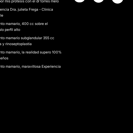
por mis protesis con el dr torres melo
encia Dra. julieta Frega - Clinica
le
to mamario, 400 cc sobre el
o perfil alto
to mamario subglandular 355 cc
 y rinoseptoplastia
to mamario, la realidad supero 100%
ueños
to mamario, maravillosa Experiencia