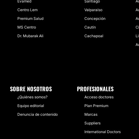
Evamed
Santiago
A
Centro Lem
Valparaíso
A
Premium Salud
Concepción
A
MS Centro
Cautín
C
Dr. Mubarak Ali
Cachapoal
L
A
SOBRE NOSOTROS
PROFESIONALES
¿Quiénes somos?
Acceso doctores
Equipo editorial
Plan Premium
Denuncia de contenido
Marcas
Suppliers
International Doctors