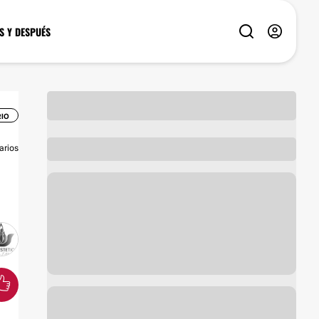
S Y DESPUÉS
IO
arios