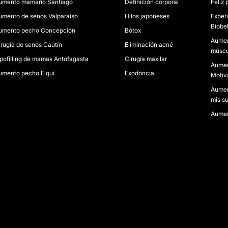
umento mamario Santiago
Definición corporal
Feliz 
umento de senos Valparaíso
Hilos japoneses
Experi
Biobel
umento pecho Concepción
Bótox
Aumen
irugía de senos Cautín
Eliminación acné
múscul
ipofilling de mamas Antofagasta
Cirugía maxilar
Aumen
umento pecho Elqui
Exodoncia
Motiva
Aumen
mis s
Aumen