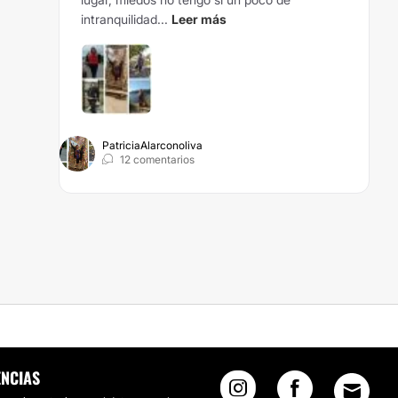
intranquilidad...
Leer más
PatriciaAlarconoliva
12 comentarios
AGUA
ENCIAS