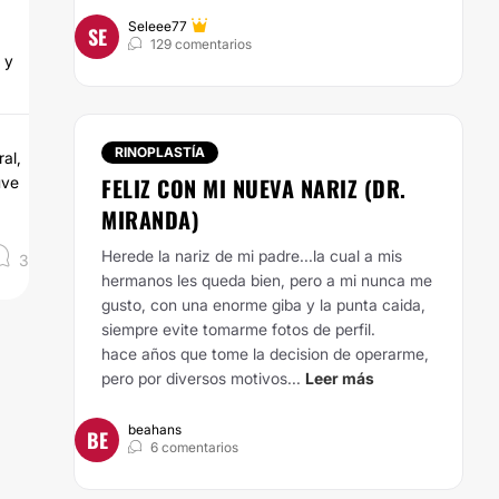
Seleee77
SE
129 comentarios
 y
RINOPLASTÍA
al,
FELIZ CON MI NUEVA NARIZ (DR.
uve
MIRANDA)
Herede la nariz de mi padre...la cual a mis
3
hermanos les queda bien, pero a mi nunca me
gusto, con una enorme giba y la punta caida,
siempre evite tomarme fotos de perfil.
hace años que tome la decision de operarme,
pero por diversos motivos...
Leer más
beahans
BE
6 comentarios