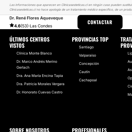
Las informaciones que aparecen en Clinicasesteticas.cl en ningún caso pueden sustituir
Clinicasesteticas.cl no hace apología de un tratamiento médico específico, de un produ
Dr. René Flores Aqueveque
CLINICASESTETICAS
EXPERIENCIAS
EXPERIENCIAS SOBRE AUM
CONTACTAR
4.6
(53)
·
Las Condes
ÚLTIMOS CENTROS
PROVINCIAS TOP
TRAT
VISTOS
PROV
Santiago
Clínica Monte Blanco
Li
Valparaíso
Dr. Marco Andrés Merino
Au
Concepción
Gerlach
As
Cautín
Dra. Ana María Encina Tapia
Op
Cachapoal
Dra. Patricia Morales Vergara
Ci
Dr. Honorato Cuevas Castro
Ma
SOBRE NOSOTROS
PROFESIONALES