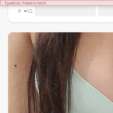
TypeError: Failed to fetch
|