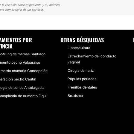
 la relación entre el paciente y su médico.
cto comercial o de un servicio.
ENTO MAMARIO
AUMENTO MAMARIO, FELIZ CON EL RESULTADO
AMIENTOS POR
OTRAS BÚSQUEDAS
INCIA
Lipoescultura
pofilling de mamas Santiago
Estrechamiento del conducto
vaginal
mento pecho Valparaíso
Cirugía de nariz
imetría mamaria Concepción
Pápulas perladas
eración pecho Cautín
Frenillos dentales
rugía de senos Antofagasta
Bruxismo
moplastia de aumento Elqui