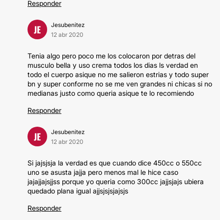
Responder
Jesubenitez
JE
12 abr 2020
Tenia algo pero poco me los colocaron por detras del
musculo bella y uso crema todos los dias ls verdad en
todo el cuerpo asique no me salieron estrias y todo super
bn y super conforme no se me ven grandes ni chicas si no
medianas justo como queria asique te lo recomiendo
Responder
Jesubenitez
JE
12 abr 2020
Si jajsjsja la verdad es que cuando dice 450cc o 550cc
uno se asusta jajja pero menos mal le hice caso
jajajjajsjjss porque yo queria como 300cc jajjsjajs ubiera
quedado plana igual ajjsjsjsjajsjs
Responder