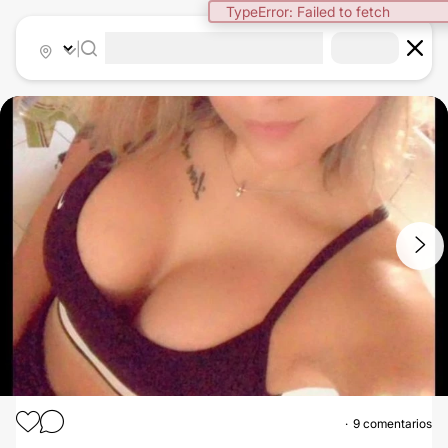
TypeError: Failed to fetch
|
1
/
2
9 comentarios
AUMENTO MAMARIO