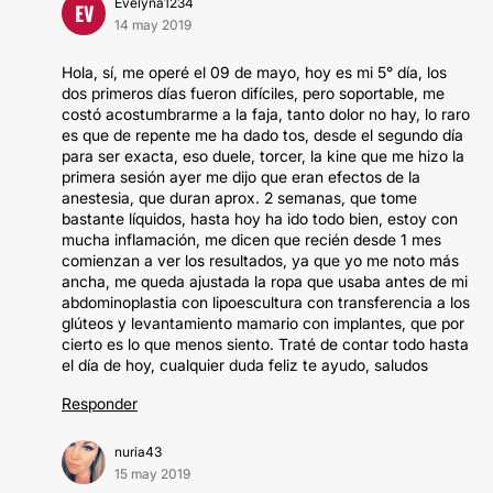
Evelyna1234
EV
14 may 2019
Hola, sí, me operé el 09 de mayo, hoy es mi 5° día, los
dos primeros días fueron difíciles, pero soportable, me
costó acostumbrarme a la faja, tanto dolor no hay, lo raro
es que de repente me ha dado tos, desde el segundo día
para ser exacta, eso duele, torcer, la kine que me hizo la
primera sesión ayer me dijo que eran efectos de la
anestesia, que duran aprox. 2 semanas, que tome
bastante líquidos, hasta hoy ha ido todo bien, estoy con
mucha inflamación, me dicen que recién desde 1 mes
comienzan a ver los resultados, ya que yo me noto más
ancha, me queda ajustada la ropa que usaba antes de mi
abdominoplastia con lipoescultura con transferencia a los
glúteos y levantamiento mamario con implantes, que por
cierto es lo que menos siento. Traté de contar todo hasta
el día de hoy, cualquier duda feliz te ayudo, saludos
Responder
nuria43
15 may 2019