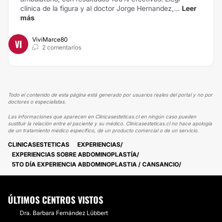
clínica de la figura y al doctor Jorge Hernandez,...
Leer
más
ViviMarce80
VI
2 comentarios
Todo el contenido de esta página está generado por usuarios reales del portal y no por
doctores o especialistas.
Las informaciones que aparecen en Clinicasesteticas.cl en ningún caso pueden
sustituir la relación entre el paciente y su médico. Clinicasesteticas.cl no hace apología
de un tratamiento médico específico, de un producto comercial o de un servicio.
CLINICASESTETICAS
EXPERIENCIAS
EXPERIENCIAS SOBRE ABDOMINOPLASTÍA
5TO DÍA EXPERIENCIA ABDOMINOPLASTIA / CANSANCIO
ÚLTIMOS CENTROS VISTOS
Dra. Barbara Fernández Lübbert