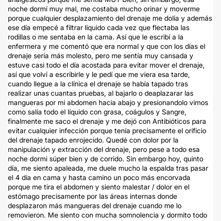
noche dormí muy mal, me costaba mucho orinar y moverme
porque cualquier desplazamiento del drenaje me dolía y además
ese día empecé a filtrar liquido cada vez que flectaba las
rodillas o me sentaba en la cama. Así que le escribí a la
enfermera y me comentó que era normal y que con los días el
drenaje sería más molesto, pero me sentía muy cansada y
estuve casi todo el día acostada para evitar mover el drenaje,
así que volví a escribirle y le pedí que me viera esa tarde,
cuando llegue a la clínica el drenaje se había tapado tras
realizar unas cuantas pruebas, al bajarlo o deaplazarar las
mangueras por mi abdomen hacia abajo y presionandolo vimos
como salía todo el líquido con grasa, coágulos y Sangre,
finalmente me saco el drenaje y me dejó con Antibióticos para
evitar cualquier infección porque tenía precisamente el orificio
del drenaje tapado enrojecido. Quedé con dolor por la
manipulación y extracción del drenaje, pero pese a todo esa
noche dormi súper bien y de corrido. Sin embargo hoy, quinto
día, me siento apaleada, me duele mucho la espalda tras pasar
el 4 día en cama y hasta camino un poco más encorvada
porque me tira el abdomen y siento malestar / dolor en el
estómago precisamente por las áreas internas donde
desplazaron más mangueras del drenaje cuando me lo
removieron. Me siento con mucha somnolencia y dormito todo