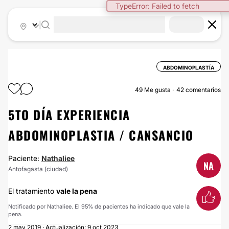
|
ABDOMINOPLASTÍA
49
Me gusta
42 comentarios
5TO DÍA EXPERIENCIA
ABDOMINOPLASTIA / CANSANCIO
Paciente:
Nathaliee
NA
Antofagasta (ciudad)
El tratamiento
vale la pena
Notificado por Nathaliee. El 95% de pacientes ha indicado que vale la
pena.
2 may 2019 · Actualización: 9 oct 2023