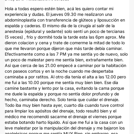
Hola a todas espero estén bien, acá les quiero contar mi
experiencia y dudas. El jueves 09.30 me realizaron una
abdominoplastia con transferencia de glúteos y liposucción en
espalda y caderas. El mismo día de la cirugía al salir de la
anestesia (epidural y sedante) solo sentí un poco de tercianas
(5 veces) , frío y dormité toda la tarde esta las 6pm aprox. Me
dieron colacion y cena y trate de comerme la mitad de todo lo
que me llevaron porque dijeron que más tarde debía caminar.
Efectivamente como a las 7 PM ya me sentía yo de nuevo, solo
un poco de malestar pero me sentía bien, extrañamente bien.
Así que cerca de las 21.00 empecé a caminar por la habitación
con paseos cortos y en la noche cuando me despertaba
caminaba a por ratitos. Al otro día tenía el alta a las 12.00 pero
me fui a las 10.00 porque me sentía muy bien bien. Ese día
camine bastante y lento por la casa, evitando la cama porque
me duele la espalda y porque no sentía dolor profundo y de
hecho, caminaba derecho. Solo tenía que cuidar el drenaje.
Todo iba muy bien hasta ayer, cuarto día cuando tuve control
para limpiar los apósitos del drenaje, todo resultó bien y el
médico me recomendó sacarme el drenaje el viernes porque
estaba botando harto líquido. Así que me fui a la casa con un
leve malestar por la manipulación del drenaje y me bajaron los
analgésicos porque me sentía MUY Bien, sin embargo, esa