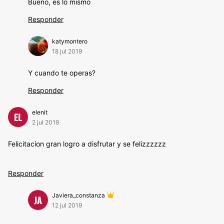
Bueno, es lo mismo
Responder
katymontero
18 jul 2019
Y cuando te operas?
Responder
elenit
EL
2 jul 2019
Felicitacion gran logro a disfrutar y se felizzzzzz
Responder
Javiera_constanza
JA
12 jul 2019