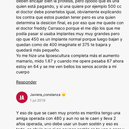
deben encajar bien la prótesis, pero ojoooo que es una
quien está pagando, y si una quiere por ejemplo 500 cc
el doctor debe ponertelos igual, obviamente explicando
los contra que estos puedan tener pero es una quien
determina la desicion final, es por eso que me quede con
el doctor freddy Carrasco porque el me dijo los que me
podía pasar si usaba implantes muy muy grandes pero
ojo que 450 es un implante normal porque luego bajan y
quedan como de 400 imaginate el 375 te bajara y
quedará más pequeño.
Yo me hize una lipoescultura completa más el aumento
mamario, mido 1.67 y cuando me opere pesaba 67 ahora
estoy en 64 y se me ven bellos los senos acorde a mi
cuerpo
Responder
Javiera_constanza
JA
1 jul 2019
Y eso de que se caen muy pronto es mentira tengo una
amiga operada con 480 y aun no se le caen y lleva 2
años operada, uno debe usar un buen sostén y eso es