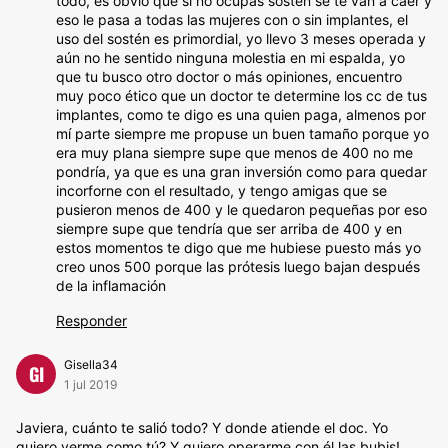
todo, es obvio que si no ocupas sostén se te van a caer y
eso le pasa a todas las mujeres con o sin implantes, el
uso del sostén es primordial, yo llevo 3 meses operada y
aún no he sentido ninguna molestia en mi espalda, yo
que tu busco otro doctor o más opiniones, encuentro
muy poco ético que un doctor te determine los cc de tus
implantes, como te digo es una quien paga, almenos por
mí parte siempre me propuse un buen tamaño porque yo
era muy plana siempre supe que menos de 400 no me
pondría, ya que es una gran inversión como para quedar
incorforne con el resultado, y tengo amigas que se
pusieron menos de 400 y le quedaron pequeñas por eso
siempre supe que tendría que ser arriba de 400 y en
estos momentos te digo que me hubiese puesto más yo
creo unos 500 porque las prótesis luego bajan después
de la inflamación
Responder
Gisella34
GI
1 jul 2019
Javiera, cuánto te salió todo? Y donde atiende el doc. Yo
quiero verme como tú? Y quiero operarme con él las bubis!