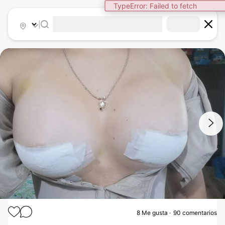
|
1
/
10
8
Me gusta
90 comentarios
AUMENTO MAMARIO