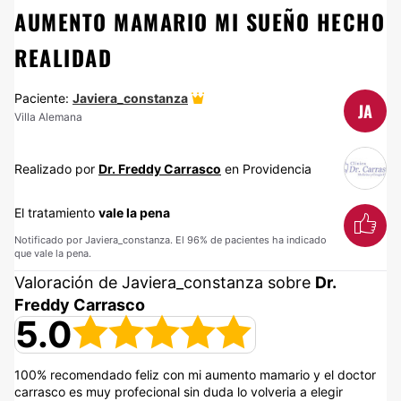
AUMENTO MAMARIO MI SUEÑO HECHO
REALIDAD
Paciente:
Javiera_constanza
JA
Villa Alemana
Realizado por
Dr. Freddy Carrasco
en Providencia
El tratamiento
vale la pena
Notificado por Javiera_constanza. El 96% de pacientes ha indicado
que vale la pena.
Valoración de Javiera_constanza sobre
Dr.
Freddy Carrasco
5.0
100% recomendado feliz con mi aumento mamario y el doctor
carrasco es muy profecional sin duda lo volveria a elegir