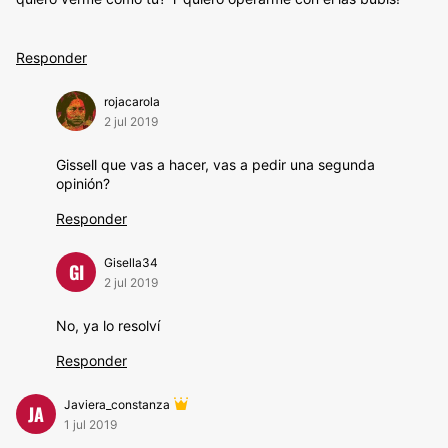
Responder
rojacarola
2 jul 2019
Gissell que vas a hacer, vas a pedir una segunda
opinión?
Responder
Gisella34
GI
2 jul 2019
No, ya lo resolví
Responder
Javiera_constanza
JA
1 jul 2019