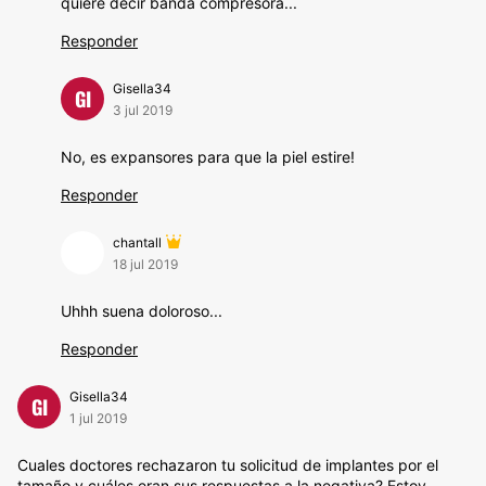
quiere decir banda compresora...
Responder
Gisella34
GI
3 jul 2019
No, es expansores para que la piel estire!
Responder
chantall
18 jul 2019
Uhhh suena doloroso...
Responder
Gisella34
GI
1 jul 2019
Cuales doctores rechazaron tu solicitud de implantes por el
tamaño y cuáles eran sus respuestas a la negativa? Estoy