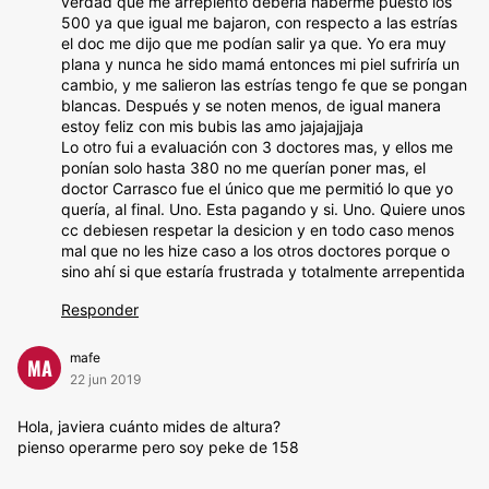
verdad que me arrepiento debería haberme puesto los
500 ya que igual me bajaron, con respecto a las estrías
el doc me dijo que me podían salir ya que. Yo era muy
plana y nunca he sido mamá entonces mi piel sufriría un
cambio, y me salieron las estrías tengo fe que se pongan
blancas. Después y se noten menos, de igual manera
estoy feliz con mis bubis las amo jajajajjaja
Lo otro fui a evaluación con 3 doctores mas, y ellos me
ponían solo hasta 380 no me querían poner mas, el
doctor Carrasco fue el único que me permitió lo que yo
quería, al final. Uno. Esta pagando y si. Uno. Quiere unos
cc debiesen respetar la desicion y en todo caso menos
mal que no les hize caso a los otros doctores porque o
sino ahí si que estaría frustrada y totalmente arrepentida
Responder
mafe
MA
22 jun 2019
Hola, javiera cuánto mides de altura?
pienso operarme pero soy peke de 158