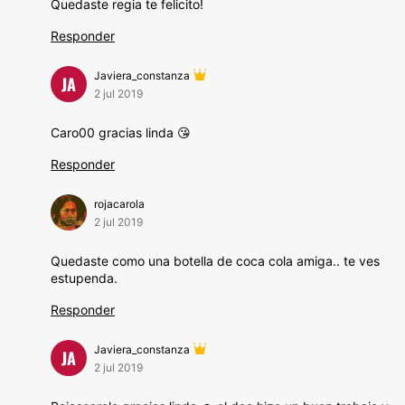
Quedaste regia te felicito!
Responder
Javiera_constanza
JA
2 jul 2019
Caro00 gracias linda 😘
Responder
rojacarola
2 jul 2019
Quedaste como una botella de coca cola amiga.. te ves
estupenda.
Responder
Javiera_constanza
JA
2 jul 2019