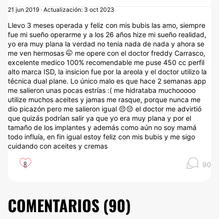
21 jun 2019 · Actualización: 3 oct 2023
Llevo 3 meses operada y feliz con mis bubis las amo, siempre
fue mi sueño operarme y a los 26 años hize mi sueño realidad,
yo era muy plana la verdad no tenia nada de nada y ahora se
me ven hermosas 🤭 me opere con el doctor freddy Carrasco,
excelente medico 100% recomendable me puse 450 cc perfil
alto marca ISD, la insicion fue por la areola y el doctor utilizo la
técnica dual plane. Lo único malo es que hace 2 semanas app
me salieron unas pocas estrías :( me hidrataba muchooooo
utilize muchos aceites y jamas me rasque, porque nunca me
dio picazón pero me salieron igual 😔😔 el doctor me advirtió
que quizás podrían salir ya que yo era muy plana y por el
tamaño de los implantes y además como aún no soy mamá
todo influía, en fin igual estoy feliz con mis bubis y me sigo
cuidando con aceites y cremas
8
90
COMENTARIOS (
90
)