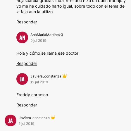
Rojascarola gracias linda ☺️ el doc hizo un buen trabajo y
yo me he cuidado harto igual, sobre todo con el tema de
la faja aun la utilizo
Responder
AnaMariaMartinez3
AN
9 jul 2019
Hola y cómo se llama ese doctor
Responder
Javiera_constanza
JA
12 jul 2019
Freddy carrasco
Responder
Javiera_constanza
JA
1 jul 2019