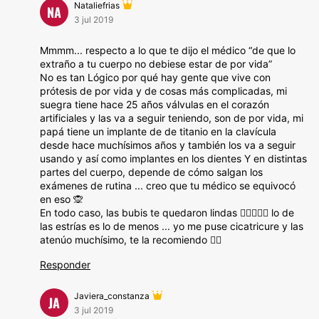
Nataliefrias
NA
3 jul 2019
Mmmm... respecto a lo que te dijo el médico “de que lo
extraño a tu cuerpo no debiese estar de por vida”
No es tan Lógico por qué hay gente que vive con
prótesis de por vida y de cosas más complicadas, mi
suegra tiene hace 25 años válvulas en el corazón
artificiales y las va a seguir teniendo, son de por vida, mi
papá tiene un implante de de titanio en la clavícula
desde hace muchísimos años y también los va a seguir
usando y así como implantes en los dientes Y en distintas
partes del cuerpo, depende de cómo salgan los
exámenes de rutina ... creo que tu médico se equivocó
en eso 🙊
En todo caso, las bubis te quedaron lindas 👍🏻👍🏻🤩 lo de
las estrías es lo de menos ... yo me puse cicatricure y las
atenúo muchísimo, te la recomiendo 👍🏻
Responder
Javiera_constanza
JA
3 jul 2019