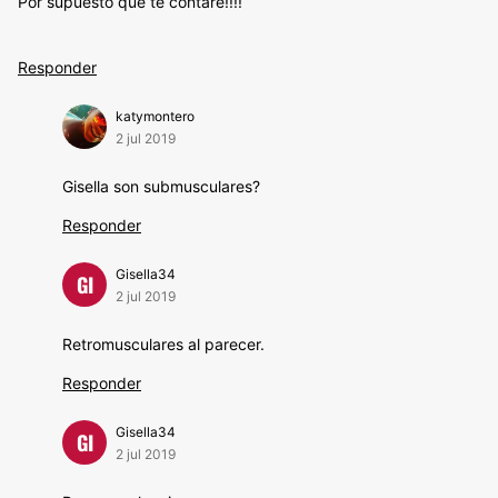
Por supuesto que te contaré!!!!
Responder
katymontero
2 jul 2019
Gisella son submusculares?
Responder
Gisella34
GI
2 jul 2019
Retromusculares al parecer.
Responder
Gisella34
GI
2 jul 2019