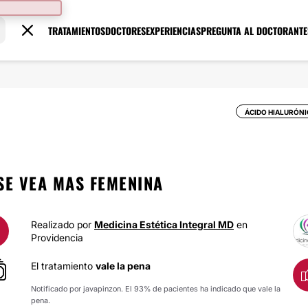
TRATAMIENTOS
DOCTORES
EXPERIENCIAS
PREGUNTA AL DOCTOR
ANTE
ÁCIDO HIALURÓN
SE VEA MAS FEMENINA
Realizado por
Medicina Estética Integral MD
en
Providencia
El tratamiento
vale la pena
Notificado por javapinzon. El 93% de pacientes ha indicado que vale la
pena.