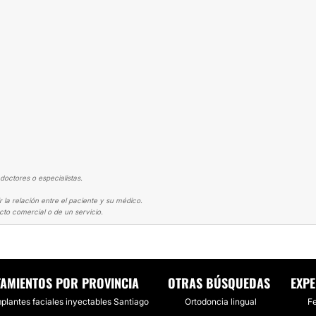
doctores o especialistas.
 la relación entre el paciente y su médico.
cto comercial o de un servicio.
 HIALURÓNICO
AHORA MI NARIZ HACE QUE MI CARA SE VEA MAS FEMEN
TAMIENTOS POR PROVINCIA
OTRAS BÚSQUEDAS
EXPE
mplantes faciales inyectables Santiago
Ortodoncia lingual
Fe