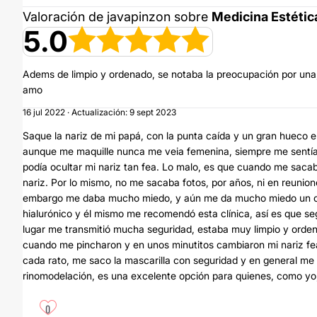
Valoración de javapinzon sobre
Medicina Estétic
5.0
Adems de limpio y ordenado, se notaba la preocupación por una,
amo
16 jul 2022 · Actualización: 9 sept 2023
Saque la nariz de mi papá, con la punta caída y un gran hueco e
aunque me maquille nunca me veia femenina, siempre me sentía t
podía ocultar mi nariz tan fea. Lo malo, es que cuando me sacab
nariz. Por lo mismo, no me sacaba fotos, por años, ni en reunione
embargo me daba mucho miedo, y aún me da mucho miedo un cir
hialurónico y él mismo me recomendó esta clínica, así es que se
lugar me transmitió mucha seguridad, estaba muy limpio y ordena
cuando me pincharon y en unos minutitos cambiaron mi nariz fe
cada rato, me saco la mascarilla con seguridad y en general me 
rinomodelación, es una excelente opción para quienes, como yo,
0