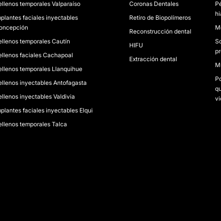
ellenos temporales Valparaíso
Coronas Dentales
Pé
hi
mplantes faciales inyectables
Retiro de Biopolímeros
oncepción
M
Reconstrucción dental
ellenos temporales Cautín
S
HIFU
pr
ellenos faciales Cachapoal
Extracción dental
Mu
ellenos temporales Llanquihue
Po
ellenos inyectables Antofagasta
qu
ellenos inyectables Valdivia
vi
mplantes faciales inyectables Elqui
ellenos temporales Talca