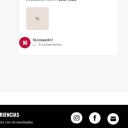
Nicolejaldin1
NI
4 comentarios
INA
RIENCIAS
liz con mi resultados