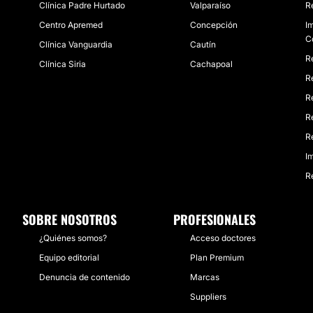
Clínica Padre Hurtado
Valparaíso
R
Centro Apremed
Concepción
I
C
Clínica Vanguardia
Cautín
R
Clínica Siria
Cachapoal
R
R
R
R
I
R
SOBRE NOSOTROS
PROFESIONALES
¿Quiénes somos?
Acceso doctores
Equipo editorial
Plan Premium
Denuncia de contenido
Marcas
Suppliers