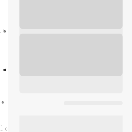
, la
e mi
 a
0