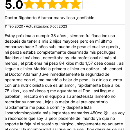
5.0
Doctor Rigoberto Altamar maravilloso ,confiable
11 feb 2020 · Actualización: 6 oct 2023
Estoy próxima a cumplir 38 años , siempre fui flaca incluso
después de tener a mis 2 hijos mayores pero en mí último
embarazo hace 2 años subí mucho de peso el cual se quedó ,
mi panza estaba completamente desarmada mis pechugas
flácidas al máximo , necesitaba ayuda profesional ni más ni
menos , el problema mi peso 84 kilos mido 1,57 osea obesa , así
llegue a clínica Madrid la primera clínica en cotizar , ahí conocí
al Doctor Altamar ,tuve inmediatamente la seguridad de
operarme con el , me mandó a bajar de peso , la clínica cuenta
con una nutricionista que es un amor , rápidamente baje a los
75 kilos , los máximos q me aguantaba el Doc , así llegue a
pabellón , rescato en el equipo a su anestesista lamento no
recordar su nombre , lejos lo mejor de el pre-operatorio
rápidamente me puso a dormir y desperté lista
lipoabdominoplastia más implantes mamarios 450cc 😅 . les voy
a reconocer que soy la peor paciente del mundo ya que no
soporte la faja ni el sostén quirúrgico , simplemente no aguante
el dolor y la incomodidad así que no la use , hoy después de casi