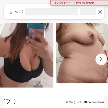
TypeError: Failed to fetch
|
1
/
5
6
Me gusta
18 comentarios
ABDOMINOPLASTÍA